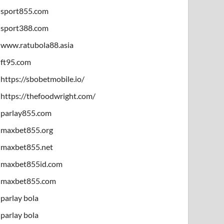
sport855.com
sport388.com
www.ratubola88.asia
ft95.com
https://sbobetmobile.io/
https://thefoodwright.com/
parlay855.com
maxbet855.org
maxbet855.net
maxbet855id.com
maxbet855.com
parlay bola
parlay bola