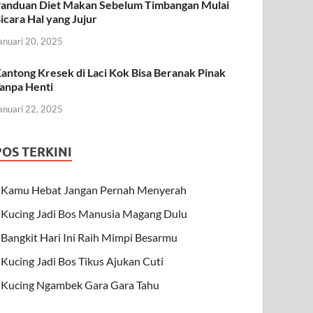
anduan Diet Makan Sebelum Timbangan Mulai
icara Hal yang Jujur
anuari 20, 2025
antong Kresek di Laci Kok Bisa Beranak Pinak
anpa Henti
anuari 22, 2025
POS TERKINI
Kamu Hebat Jangan Pernah Menyerah
Kucing Jadi Bos Manusia Magang Dulu
Bangkit Hari Ini Raih Mimpi Besarmu
Kucing Jadi Bos Tikus Ajukan Cuti
Kucing Ngambek Gara Gara Tahu