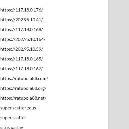
https://117.18.0.176/
https://202.95.10.41/
https://117.18.0.168/
https://202.95.10.164/
https://202.95.10.59/
https://117.18.0.165/
https://117.18.0.167/
https://ratubola88.com/
https://ratubola88.org/
https://ratubola88.net/
super scatter zeus
super scatter
situs parlay