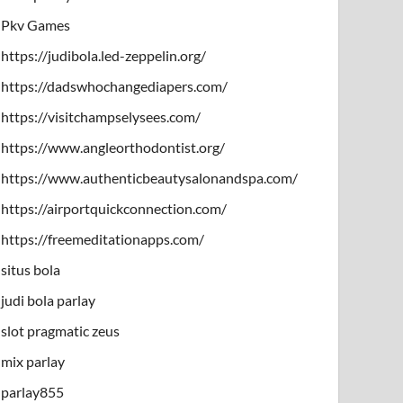
Pkv Games
https://judibola.led-zeppelin.org/
https://dadswhochangediapers.com/
https://visitchampselysees.com/
https://www.angleorthodontist.org/
https://www.authenticbeautysalonandspa.com/
https://airportquickconnection.com/
https://freemeditationapps.com/
situs bola
judi bola parlay
slot pragmatic zeus
mix parlay
parlay855