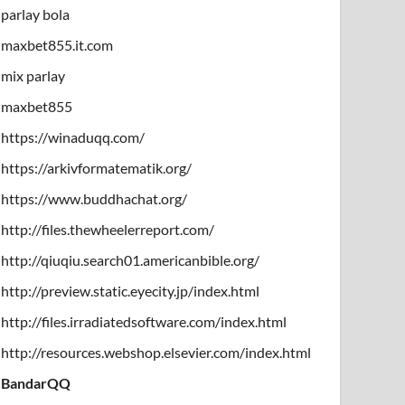
parlay bola
maxbet855.it.com
mix parlay
maxbet855
https://winaduqq.com/
https://arkivformatematik.org/
https://www.buddhachat.org/
http://files.thewheelerreport.com/
http://qiuqiu.search01.americanbible.org/
http://preview.static.eyecity.jp/index.html
http://files.irradiatedsoftware.com/index.html
http://resources.webshop.elsevier.com/index.html
BandarQQ