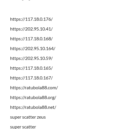
https://117.18.0.176/
https://202.95.10.41/
https://117.18.0.168/
https://202.95.10.164/
https://202.95.10.59/
https://117.18.0.165/
https://117.18.0.167/
https://ratubola88.com/
https://ratubola88.org/
https://ratubola88.net/
super scatter zeus
super scatter