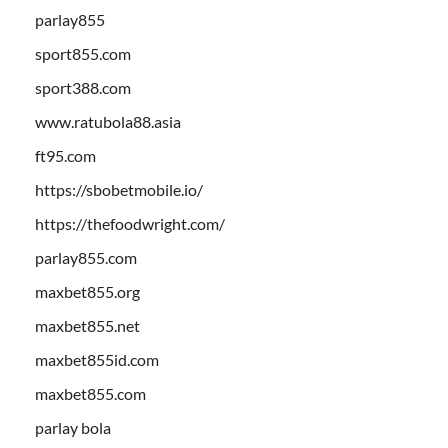
parlay855
sport855.com
sport388.com
www.ratubola88.asia
ft95.com
https://sbobetmobile.io/
https://thefoodwright.com/
parlay855.com
maxbet855.org
maxbet855.net
maxbet855id.com
maxbet855.com
parlay bola