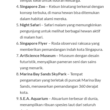
tempat ideal untuk liburan keluarga.
Singapore Zoo
– Kebun binatang terkenal dengan
konsep terbuka, di mana hewan bisa ditemukan
dalam habitat alami mereka.
Night Safari
– Safari malam yang memungkinkan
pengunjung untuk melihat berbagai hewan aktif
di malam hari.
Singapore Flyer
– Roda observasi raksasa yang
memberikan pemandangan indah kota Singapura.
ArtScience Museum
– Museum dengan desain
futuristik, menyajikan pameran seni dan sains
yang menarik.
Marina Bay Sands SkyPark
– Tempat
pengamatan yang terletak di puncak Marina Bay
Sands, menawarkan pemandangan 360 derajat
kota.
S.E.A. Aquarium
– Akuarium terbesar di dunia,
menampilkan ribuan spesies laut dari seluruh