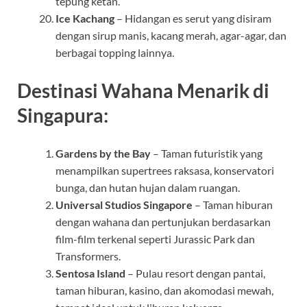
tepung ketan.
Ice Kachang
– Hidangan es serut yang disiram
dengan sirup manis, kacang merah, agar-agar, dan
berbagai topping lainnya.
Destinasi Wahana Menarik di
Singapura:
Gardens by the Bay
– Taman futuristik yang
menampilkan supertrees raksasa, konservatori
bunga, dan hutan hujan dalam ruangan.
Universal Studios Singapore
– Taman hiburan
dengan wahana dan pertunjukan berdasarkan
film-film terkenal seperti Jurassic Park dan
Transformers.
Sentosa Island
– Pulau resort dengan pantai,
taman hiburan, kasino, dan akomodasi mewah,