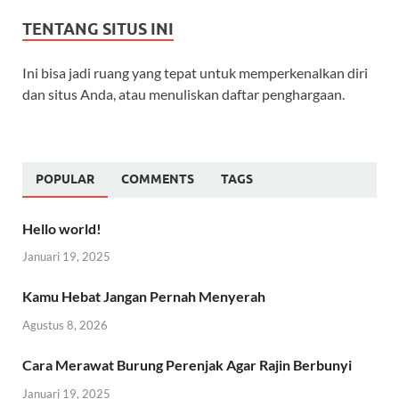
TENTANG SITUS INI
Ini bisa jadi ruang yang tepat untuk memperkenalkan diri
dan situs Anda, atau menuliskan daftar penghargaan.
POPULAR
COMMENTS
TAGS
Hello world!
Januari 19, 2025
Kamu Hebat Jangan Pernah Menyerah
Agustus 8, 2026
Cara Merawat Burung Perenjak Agar Rajin Berbunyi
Januari 19, 2025