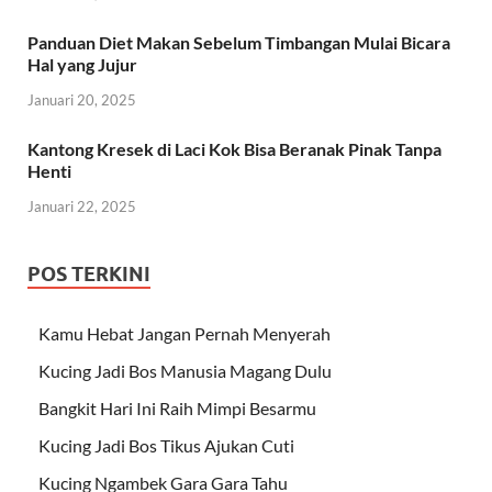
Panduan Diet Makan Sebelum Timbangan Mulai Bicara
Hal yang Jujur
Januari 20, 2025
Kantong Kresek di Laci Kok Bisa Beranak Pinak Tanpa
Henti
Januari 22, 2025
POS TERKINI
Kamu Hebat Jangan Pernah Menyerah
Kucing Jadi Bos Manusia Magang Dulu
Bangkit Hari Ini Raih Mimpi Besarmu
Kucing Jadi Bos Tikus Ajukan Cuti
Kucing Ngambek Gara Gara Tahu