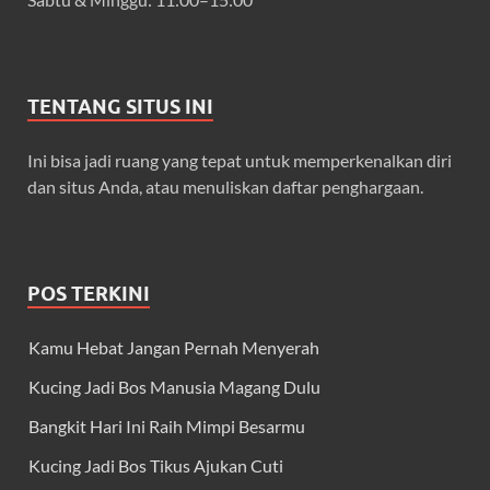
TENTANG SITUS INI
Ini bisa jadi ruang yang tepat untuk memperkenalkan diri
dan situs Anda, atau menuliskan daftar penghargaan.
POS TERKINI
Kamu Hebat Jangan Pernah Menyerah
Kucing Jadi Bos Manusia Magang Dulu
Bangkit Hari Ini Raih Mimpi Besarmu
Kucing Jadi Bos Tikus Ajukan Cuti