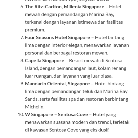
The Ritz-Carlton, Millenia Singapore
– Hotel
mewah dengan pemandangan Marina Bay,
terkenal dengan layanan istimewa dan fasilitas
premium.
Four Seasons Hotel Singapore
– Hotel bintang
lima dengan interior elegan, menawarkan layanan
personal dan berbagai restoran mewah.
Capella Singapore
– Resort mewah di Sentosa
Island, dengan pemandangan laut, kolam renang
luar ruangan, dan layanan yang luar biasa.
Mandarin Oriental, Singapore
– Hotel bintang
lima dengan pemandangan teluk dan Marina Bay
Sands, serta fasilitas spa dan restoran berbintang
Michelin.
W Singapore – Sentosa Cove
– Hotel yang
menawarkan suasana modern dan trendi, terletak
di kawasan Sentosa Cove yang eksklusif.