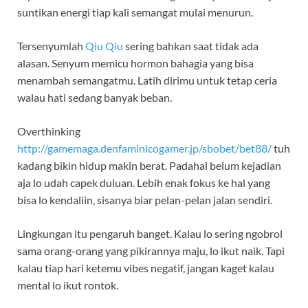
suntikan energi tiap kali semangat mulai menurun.
Tersenyumlah
Qiu Qiu
sering bahkan saat tidak ada
alasan. Senyum memicu hormon bahagia yang bisa
menambah semangatmu. Latih dirimu untuk tetap ceria
walau hati sedang banyak beban.
Overthinking
http://gamemaga.denfaminicogamer.jp/sbobet/bet88/
tuh
kadang bikin hidup makin berat. Padahal belum kejadian
aja lo udah capek duluan. Lebih enak fokus ke hal yang
bisa lo kendaliin, sisanya biar pelan-pelan jalan sendiri.
Lingkungan itu pengaruh banget. Kalau lo sering ngobrol
sama orang-orang yang pikirannya maju, lo ikut naik. Tapi
kalau tiap hari ketemu vibes negatif, jangan kaget kalau
mental lo ikut rontok.