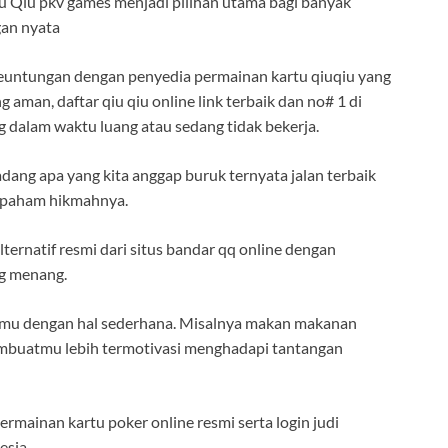
iu Qiu pkv games menjadi pilihan utama bagi banyak
gan nyata
keuntungan dengan penyedia permainan kartu qiuqiu yang
man, daftar qiu qiu online link terbaik dan no# 1 di
 dalam waktu luang atau sedang tidak bekerja.
dang apa yang kita anggap buruk ternyata jalan terbaik
an paham hikmahnya.
ternatif resmi dari situs bandar qq online dengan
g menang.
rimu dengan hal sederhana. Misalnya makan makanan
membuatmu lebih termotivasi menghadapi tantangan
rmainan kartu poker online resmi serta login judi
esia.