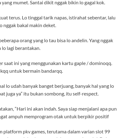
a yang mumet. Santai dikit nggak bikin lo gagal kok.
t terus. Lo tinggal tarik napas, istirahat sebentar, lalu
 lo nggak bakal makin deket.
berapa orang yang lo tau bisa lo andelin. Yang nggak
lo lagi berantakan.
 saat ini yang menggunakan kartu gaple / dominoqq.
asikqq untuk bermain bandarqq.
ahal lo udah banyak banget berjuang, banyak hal yang lo
bat juga ya” itu bukan sombong, itu self-respect.
atakan, “Hari ini akan indah. Saya siap menjalani apa pun
angat ampuh memprogram otak untuk berpikir positif
m platform pkv games, terutama dalam varian slot 99