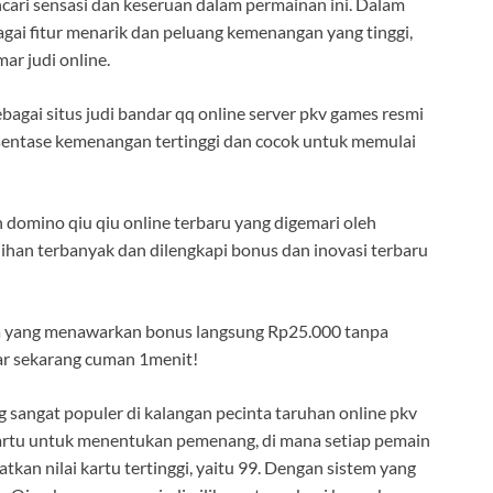
encari sensasi dan keseruan dalam permainan ini. Dalam
gai fitur menarik dan peluang kemenangan yang tinggi,
r judi online.
ebagai situs judi bandar qq online server pkv games resmi
sentase kemenangan tertinggi dan cocok untuk memulai
domino qiu qiu online terbaru yang digemari oleh
lihan terbanyak dan dilengkapi bonus dan inovasi terbaru
ya yang menawarkan bonus langsung Rp25.000 tanpa
ftar sekarang cuman 1menit!
 sangat populer di kalangan pecinta taruhan online pkv
artu untuk menentukan pemenang, di mana setiap pemain
tkan nilai kartu tertinggi, yaitu 99. Dengan sistem yang