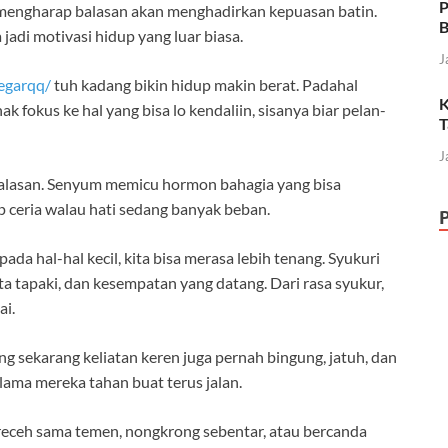
P
 mengharap balasan akan menghadirkan kepuasan batin.
B
jadi motivasi hidup yang luar biasa.
J
egarqq/
tuh kadang bikin hidup makin berat. Padahal
K
k fokus ke hal yang bisa lo kendaliin, sisanya biar pelan-
T
J
a alasan. Senyum memicu hormon bahagia yang bisa
ceria walau hati sedang banyak beban.
da hal-hal kecil, kita bisa merasa lebih tenang. Syukuri
ita tapaki, dan kesempatan yang datang. Dari rasa syukur,
ai.
ng sekarang keliatan keren juga pernah bingung, jatuh, dan
 lama mereka tahan buat terus jalan.
 receh sama temen, nongkrong sebentar, atau bercanda