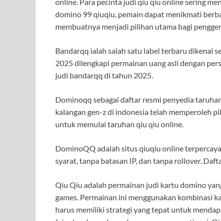
online. Para pecinta judi qiu qiu online sering m
domino 99 qiuqiu, pemain dapat menikmati berba
membuatnya menjadi pilihan utama bagi penggema
Bandarqq ialah salah satu label terbaru dikenal s
2025 dilengkapi permainan uang asli dengan per
judi bandarqq di tahun 2025.
Dominoqq sebagai daftar resmi penyedia taruhan 
kalangan gen-z di indonesia telah memperoleh pi
untuk memulai taruhan qiu qiu online.
DominoQQ adalah situs qiuqiu online terperca
syarat, tanpa batasan IP, dan tanpa rollover. Da
Qiu Qiu adalah permainan judi kartu domino yang
games. Permainan ini menggunakan kombinasi k
harus memiliki strategi yang tepat untuk mendapa