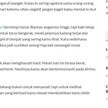
I
ngaruh banget. Kalau lo sering ngobrol sama orang-orang
m
 hari ketemu vibes negatif, jangan kaget kalau mental lo ikut
m
s/
bermimpi besar Biarkan anganmu tinggi, tapi kaki tetap
tuk terus bergerak, meski jalannya kadang terjal dan
el di tempat yang sering kamu lihat. Kata sederhana
sa jadi suntikan energi tiap kali semangat mulai
H
J
k akan menghianati hasil. Meski hari ini terasa berat,
K
 berhenti. Nantinya kamu akan berterima kasih pada dirimu
A
C
lakang bukan untuk menyesali, tapi untuk melihat
B
itan yang berhasil kamu lewati membuktikan kamu lebih
J