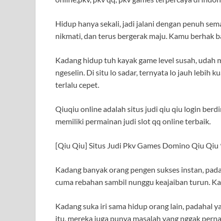
Hidup hanya sekali, jadi jalani dengan penuh se
nikmati, dan terus bergerak maju. Kamu berhak ba
Kadang hidup tuh kayak game level susah, udah ma
ngeselin. Di situ lo sadar, ternyata lo jauh lebih k
terlalu cepet.
Qiuqiu online adalah situs judi qiu qiu login berd
memiliki permainan judi slot qq online terbaik.
[Qiu Qiu] Situs Judi Pkv Games Domino Qiu Qiu 9
Kadang banyak orang pengen sukses instan, padah
cuma rebahan sambil nunggu keajaiban turun. Kal
Kadang suka iri sama hidup orang lain, padahal ya
itu, mereka juga punya masalah yang nggak pernah