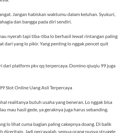
mangat. Jangan habiskan waktumu dalam keluhan. Syukuri,
hagia dan bangga pada diri sendiri.
u nyerah tapi tiba-tiba lo berhasil lewat rintangan paling
uat dari yang lo pikir. Yang penting lo nggak pencet quit
iri dari platform pkv qq terpercaya. Domino qiuqiu 99 juga
9 Slot Online Uang Asli Terpercaya
al realitanya butuh usaha yang beneran. Lo nggak bisa
au mau hasil gede, ya geraknya juga harus sebanding.
ng lo lihat cuma bagian paling cakepnya doang. Di balik
 diceritain. Jadi percayalah, semua orang punya struggle