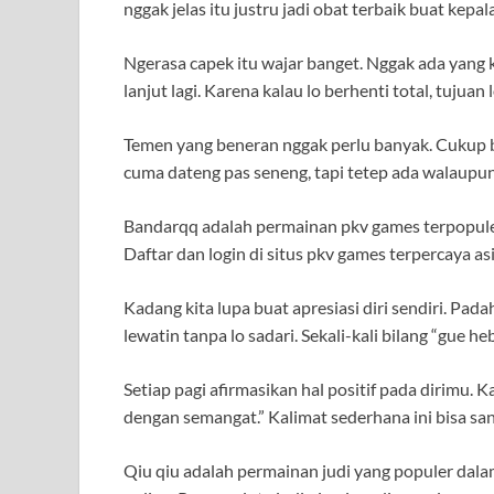
nggak jelas itu justru jadi obat terbaik buat kepal
Ngerasa capek itu wajar banget. Nggak ada yang kua
lanjut lagi. Karena kalau lo berhenti total, tujuan
Temen yang beneran nggak perlu banyak. Cukup be
cuma dateng pas seneng, tapi tetep ada walaupun 
Bandarqq adalah permainan pkv games terpopuler
Daftar dan login di situs pkv games terpercaya 
Kadang kita lupa buat apresiasi diri sendiri. Pad
lewatin tanpa lo sadari. Sekali-kali bilang “gue he
Setiap pagi afirmasikan hal positif pada dirimu. K
dengan semangat.” Kalimat sederhana ini bisa s
Qiu qiu adalah permainan judi yang populer dala