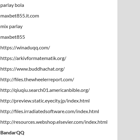
parlay bola
maxbet855.it.com
mix parlay
maxbet855
https://winaduqq.com/
https://arkivformatematik.org/
https://www.buddhachat.org/
http://files.thewheelerreport.com/
http://qiuqiu.search01.americanbible.org/
http://preview.static.eyecity.jp/index.html
http://files.irradiatedsoftware.com/index.html
http://resources.webshop.elsevier.com/index.html
BandarQQ