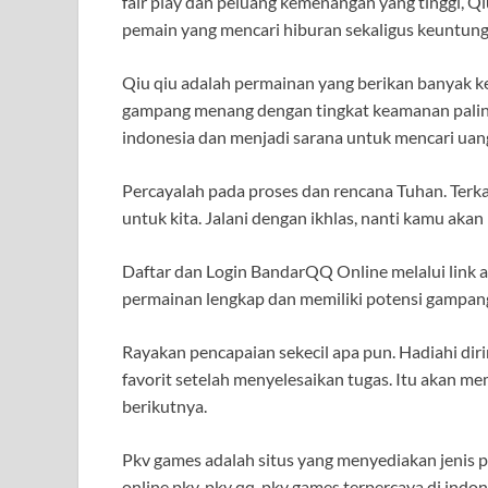
fair play dan peluang kemenangan yang tinggi, Q
pemain yang mencari hiburan sekaligus keuntun
Qiu qiu adalah permainan yang berikan banyak 
gampang menang dengan tingkat keamanan paling a
indonesia dan menjadi sarana untuk mencari uang
Percayalah pada proses dan rencana Tuhan. Terka
untuk kita. Jalani dengan ikhlas, nanti kamu ak
Daftar dan Login BandarQQ Online melalui link al
permainan lengkap dan memiliki potensi gampan
Rayakan pencapaian sekecil apa pun. Hadiahi di
favorit setelah menyelesaikan tugas. Itu akan 
berikutnya.
Pkv games adalah situs yang menyediakan jenis pe
online,pkv, pkv qq, pkv games terpercaya di indon