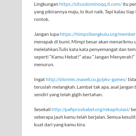
Lingkungan
https://situsdominoqq.it.com/
itu pe
yang pikirannya maju, lo ikut naik. Tapi kalau tiap
rontok.
Jangan lupa
https://himpsibengkulu.org/member
menapak di bumi. Mimpi besar akan menarikmu un
melelahkan.Tulis kata kata penyemangat dan temp
seperti “Kamu Hebat!” atau “Jangan Menyerah!” bi
menurun.
Ingat
http://sliontec.maxell.co.jp/pkv-games/
tida
teruslah melangkah. Lambat tak apa, asal jangan
sendiri yang telah gigih bertahan.
Sesekali
http://pafiprovbabel.org/rekapitulasi/
be
seberapa jauh kamu telah berjalan. Semua kesul
kuat dari yang kamu kira.