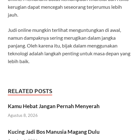
kerugian dapat mencegah seseorang terjerumus lebih
jauh.
Judi online mungkin terlihat menguntungkan di awal,
namun dampaknya sering merugikan dalam jangka
panjang. Oleh karena itu, bijak dalam menggunakan
teknologi adalah langkah penting untuk masa depan yang
lebih baik.
RELATED POSTS
Kamu Hebat Jangan Pernah Menyerah
Agustus 8, 2026
Kucing Jadi Bos Manusia Magang Dulu