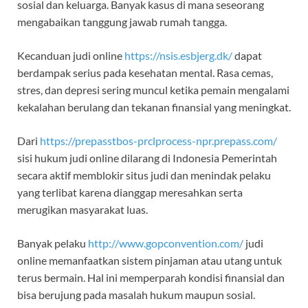
sosial dan keluarga. Banyak kasus di mana seseorang
mengabaikan tanggung jawab rumah tangga.
Kecanduan judi online
https://nsis.esbjerg.dk/
dapat
berdampak serius pada kesehatan mental. Rasa cemas,
stres, dan depresi sering muncul ketika pemain mengalami
kekalahan berulang dan tekanan finansial yang meningkat.
Dari
https://prepasstbos-prclprocess-npr.prepass.com/
sisi hukum judi online dilarang di Indonesia Pemerintah
secara aktif memblokir situs judi dan menindak pelaku
yang terlibat karena dianggap meresahkan serta
merugikan masyarakat luas.
Banyak pelaku
http://www.gopconvention.com/
judi
online memanfaatkan sistem pinjaman atau utang untuk
terus bermain. Hal ini memperparah kondisi finansial dan
bisa berujung pada masalah hukum maupun sosial.