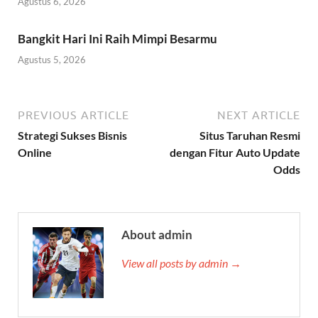
Agustus 6, 2026
Bangkit Hari Ini Raih Mimpi Besarmu
Agustus 5, 2026
PREVIOUS ARTICLE
NEXT ARTICLE
Strategi Sukses Bisnis
Situs Taruhan Resmi
Online
dengan Fitur Auto Update
Odds
About admin
View all posts by admin →