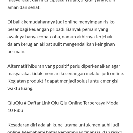
aman dan sehat.
Di balik kemudahannya judi online menyimpan risiko
besar bagi keuangan pribadi. Banyak pemain yang
awalnya hanya coba-coba, namun akhirnya terjebak
dalam kerugian akibat sulit mengendalikan keinginan
bermain.
Alternatif hiburan yang positif perlu diperkenalkan agar
masyarakat tidak mencari kesenangan melalui judi online.
Kegiatan produktif dapat menjadi solusi untuk mengisi
waktu luang.
QiuQiu # Daftar Link Qiu Qiu Online Terpercaya Modal
10 Ribu
Kesadaran diri adalah kunci utama untuk menjauhi judi
online. Memahami batas kemampuan finansial dan risiko