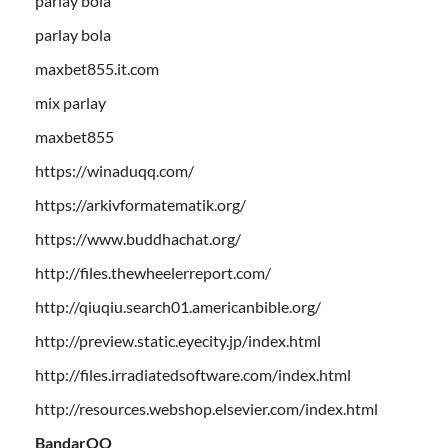
parlay bola
parlay bola
maxbet855.it.com
mix parlay
maxbet855
https://winaduqq.com/
https://arkivformatematik.org/
https://www.buddhachat.org/
http://files.thewheelerreport.com/
http://qiuqiu.search01.americanbible.org/
http://preview.static.eyecity.jp/index.html
http://files.irradiatedsoftware.com/index.html
http://resources.webshop.elsevier.com/index.html
BandarQQ