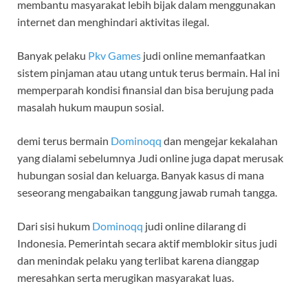
membantu masyarakat lebih bijak dalam menggunakan
internet dan menghindari aktivitas ilegal.
Banyak pelaku
Pkv Games
judi online memanfaatkan
sistem pinjaman atau utang untuk terus bermain. Hal ini
memperparah kondisi finansial dan bisa berujung pada
masalah hukum maupun sosial.
demi terus bermain
Dominoqq
dan mengejar kekalahan
yang dialami sebelumnya Judi online juga dapat merusak
hubungan sosial dan keluarga. Banyak kasus di mana
seseorang mengabaikan tanggung jawab rumah tangga.
Dari sisi hukum
Dominoqq
judi online dilarang di
Indonesia. Pemerintah secara aktif memblokir situs judi
dan menindak pelaku yang terlibat karena dianggap
meresahkan serta merugikan masyarakat luas.