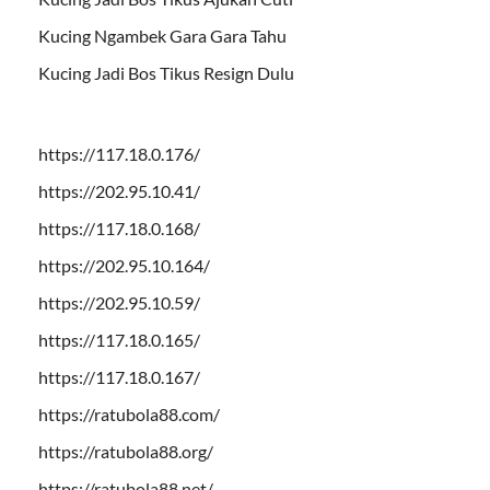
Kucing Ngambek Gara Gara Tahu
Kucing Jadi Bos Tikus Resign Dulu
https://117.18.0.176/
https://202.95.10.41/
https://117.18.0.168/
https://202.95.10.164/
https://202.95.10.59/
https://117.18.0.165/
https://117.18.0.167/
https://ratubola88.com/
https://ratubola88.org/
https://ratubola88.net/