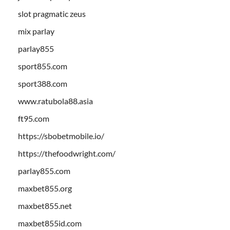
slot pragmatic zeus
mix parlay
parlay855
sport855.com
sport388.com
www.ratubola88.asia
ft95.com
https://sbobetmobile.io/
https://thefoodwright.com/
parlay855.com
maxbet855.org
maxbet855.net
maxbet855id.com