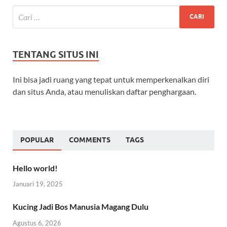
TENTANG SITUS INI
Ini bisa jadi ruang yang tepat untuk memperkenalkan diri
dan situs Anda, atau menuliskan daftar penghargaan.
POPULAR
COMMENTS
TAGS
Hello world!
Januari 19, 2025
Kucing Jadi Bos Manusia Magang Dulu
Agustus 6, 2026