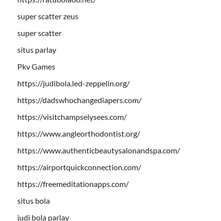
super scatter zeus
super scatter
situs parlay
Pkv Games
https://judibola.led-zeppelin.org/
https://dadswhochangediapers.com/
https://visitchampselysees.com/
https://www.angleorthodontist.org/
https://www.authenticbeautysalonandspa.com/
https://airportquickconnection.com/
https://freemeditationapps.com/
situs bola
judi bola parlay