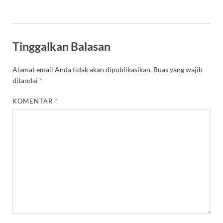
Tinggalkan Balasan
Alamat email Anda tidak akan dipublikasikan.
Ruas yang wajib
ditandai
*
KOMENTAR
*