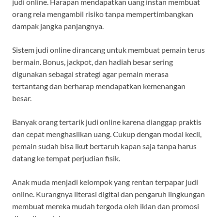
judi online. Harapan mendapatkan uang instan membuat
orang rela mengambil risiko tanpa mempertimbangkan
dampak jangka panjangnya.
Sistem judi online dirancang untuk membuat pemain terus
bermain. Bonus, jackpot, dan hadiah besar sering
digunakan sebagai strategi agar pemain merasa
tertantang dan berharap mendapatkan kemenangan
besar.
Banyak orang tertarik judi online karena dianggap praktis
dan cepat menghasilkan uang. Cukup dengan modal kecil,
pemain sudah bisa ikut bertaruh kapan saja tanpa harus
datang ke tempat perjudian fisik.
Anak muda menjadi kelompok yang rentan terpapar judi
online. Kurangnya literasi digital dan pengaruh lingkungan
membuat mereka mudah tergoda oleh iklan dan promosi