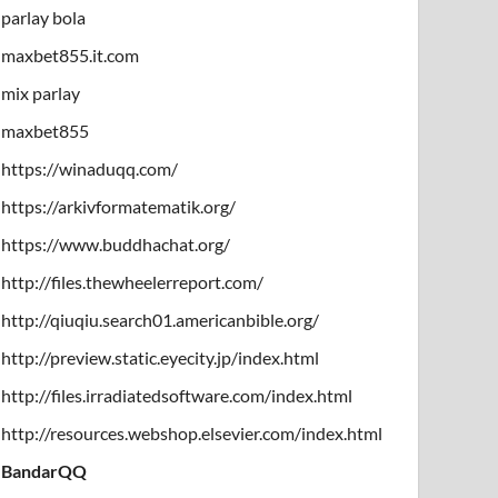
parlay bola
maxbet855.it.com
mix parlay
maxbet855
https://winaduqq.com/
https://arkivformatematik.org/
https://www.buddhachat.org/
http://files.thewheelerreport.com/
http://qiuqiu.search01.americanbible.org/
http://preview.static.eyecity.jp/index.html
http://files.irradiatedsoftware.com/index.html
http://resources.webshop.elsevier.com/index.html
BandarQQ