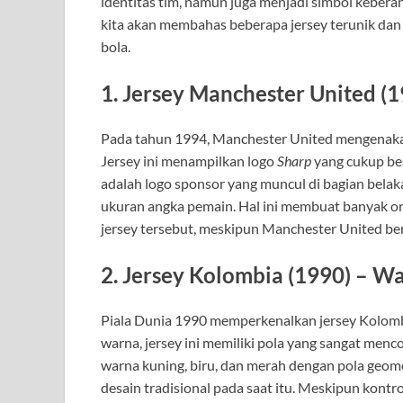
identitas tim, namun juga menjadi simbol keberani
kita akan membahas beberapa jersey terunik dan 
bola.
1. Jersey Manchester United (
Pada tahun 1994, Manchester United mengenakan 
Jersey ini menampilkan logo
Sharp
yang cukup bes
adalah logo sponsor yang muncul di bagian belak
ukuran angka pemain. Hal ini membuat banyak o
jersey tersebut, meskipun Manchester United ber
2. Jersey Kolombia (1990) – 
Piala Dunia 1990 memperkenalkan jersey Kolomb
warna, jersey ini memiliki pola yang sangat men
warna kuning, biru, dan merah dengan pola geome
desain tradisional pada saat itu. Meskipun kontro