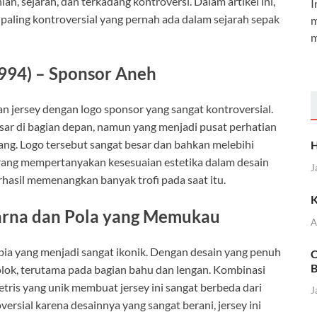
an, sejarah, dan terkadang kontroversi. Dalam artikel ini,
I
paling kontroversial yang pernah ada dalam sejarah sepak
m
m
1994) – Sponsor Aneh
jersey dengan logo sponsor yang sangat kontroversial.
ar di bagian depan, namun yang menjadi pusat perhatian
ang. Logo tersebut sangat besar dan bahkan melebihi
H
rang mempertanyakan kesesuaian estetika dalam desain
J
hasil memenangkan banyak trofi pada saat itu.
K
Warna dan Pola yang Memukau
A
ia yang menjadi sangat ikonik. Dengan desain yang penuh
C
B
colok, terutama pada bagian bahu dan lengan. Kombinasi
tris yang unik membuat jersey ini sangat berbeda dari
J
versial karena desainnya yang sangat berani, jersey ini