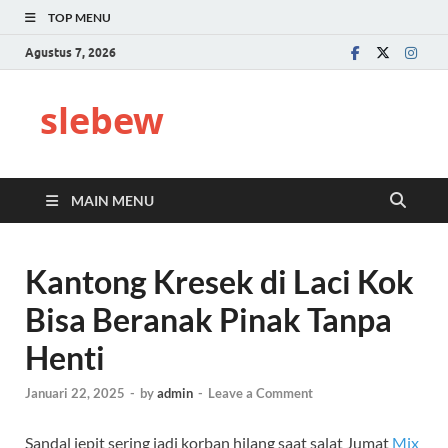
TOP MENU
Agustus 7, 2026
slebew
MAIN MENU
Kantong Kresek di Laci Kok
Bisa Beranak Pinak Tanpa
Henti
Januari 22, 2025
-
by
admin
-
Leave a Comment
Sandal jepit sering jadi korban hilang saat salat Jumat
Mix