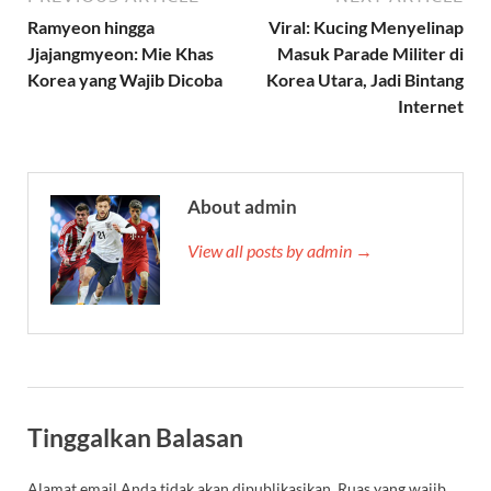
Ramyeon hingga
Viral: Kucing Menyelinap
Jjajangmyeon: Mie Khas
Masuk Parade Militer di
Korea yang Wajib Dicoba
Korea Utara, Jadi Bintang
Internet
About admin
View all posts by admin →
Tinggalkan Balasan
Alamat email Anda tidak akan dipublikasikan.
Ruas yang wajib