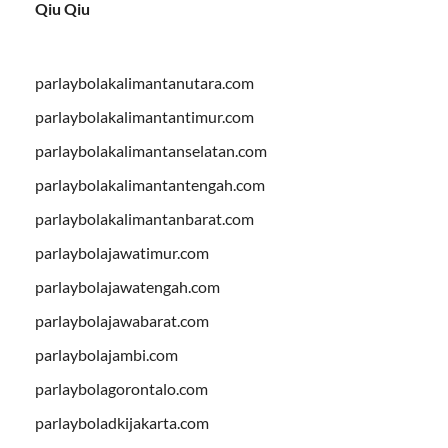
Qiu Qiu
parlaybolakalimantanutara.com
parlaybolakalimantantimur.com
parlaybolakalimantanselatan.com
parlaybolakalimantantengah.com
parlaybolakalimantanbarat.com
parlaybolajawatimur.com
parlaybolajawatengah.com
parlaybolajawabarat.com
parlaybolajambi.com
parlaybolagorontalo.com
parlayboladkijakarta.com