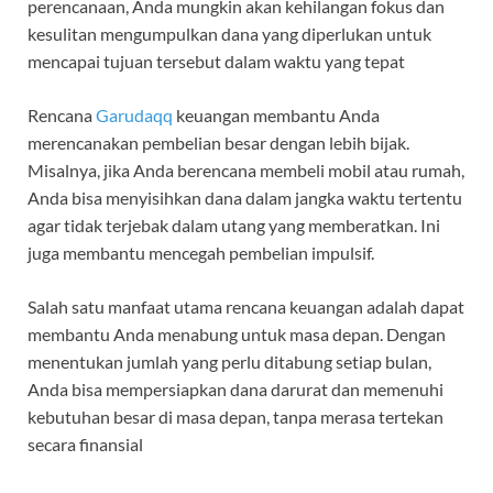
perencanaan, Anda mungkin akan kehilangan fokus dan
kesulitan mengumpulkan dana yang diperlukan untuk
mencapai tujuan tersebut dalam waktu yang tepat
Rencana
Garudaqq
keuangan membantu Anda
merencanakan pembelian besar dengan lebih bijak.
Misalnya, jika Anda berencana membeli mobil atau rumah,
Anda bisa menyisihkan dana dalam jangka waktu tertentu
agar tidak terjebak dalam utang yang memberatkan. Ini
juga membantu mencegah pembelian impulsif.
Salah satu manfaat utama rencana keuangan adalah dapat
membantu Anda menabung untuk masa depan. Dengan
menentukan jumlah yang perlu ditabung setiap bulan,
Anda bisa mempersiapkan dana darurat dan memenuhi
kebutuhan besar di masa depan, tanpa merasa tertekan
secara finansial