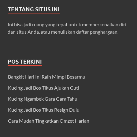
TENTANG SITUS INI
Ini bisa jadi ruang yang tepat untuk memperkenalkan diri
dan situs Anda, atau menuliskan daftar penghargaan.
POS TERKINI
Bangkit Hari Ini Raih Mimpi Besarmu
Kucing Jadi Bos Tikus Ajukan Cuti
Kucing Ngambek Gara Gara Tahu
Kucing Jadi Bos Tikus Resign Dulu
Cara Mudah Tingkatkan Omzet Harian