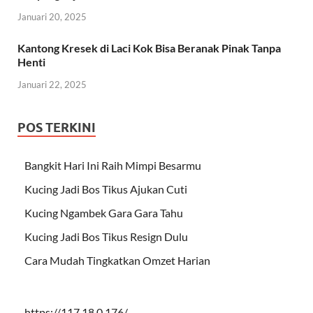
Januari 20, 2025
Kantong Kresek di Laci Kok Bisa Beranak Pinak Tanpa
Henti
Januari 22, 2025
POS TERKINI
Bangkit Hari Ini Raih Mimpi Besarmu
Kucing Jadi Bos Tikus Ajukan Cuti
Kucing Ngambek Gara Gara Tahu
Kucing Jadi Bos Tikus Resign Dulu
Cara Mudah Tingkatkan Omzet Harian
https://117.18.0.176/