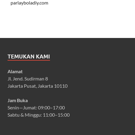
parlayboladiy.com
TEMUKAN KAMI
Alamat
Jl. Jend. Sudirman 8
Jakarta Pusat, Jakarta 10110
Jam Buka
Senin—Jumat: 09:00–17:00
Sabtu & Minggu: 11:00–15:00