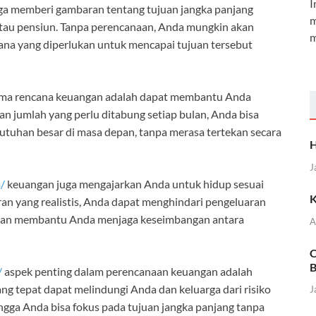
I
a memberi gambaran tentang tujuan jangka panjang
m
atau pensiun. Tanpa perencanaan, Anda mungkin akan
m
ana yang diperlukan untuk mencapai tujuan tersebut
ama rencana keuangan adalah dapat membantu Anda
jumlah yang perlu ditabung setiap bulan, Anda bisa
uhan besar di masa depan, tanpa merasa tertekan secara
H
J
/
keuangan juga mengajarkan Anda untuk hidup sesuai
K
 yang realistis, Anda dapat menghindari pengeluaran
 akan membantu Anda menjaga keseimbangan antara
A
C
B
/
aspek penting dalam perencanaan keuangan adalah
ang tepat dapat melindungi Anda dan keluarga dari risiko
J
ngga Anda bisa fokus pada tujuan jangka panjang tanpa