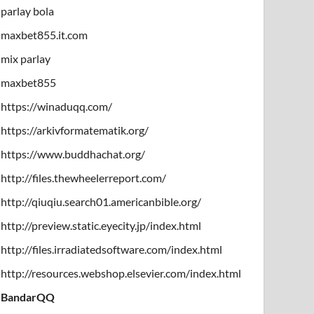
parlay bola
maxbet855.it.com
mix parlay
maxbet855
https://winaduqq.com/
https://arkivformatematik.org/
https://www.buddhachat.org/
http://files.thewheelerreport.com/
http://qiuqiu.search01.americanbible.org/
http://preview.static.eyecity.jp/index.html
http://files.irradiatedsoftware.com/index.html
http://resources.webshop.elsevier.com/index.html
BandarQQ