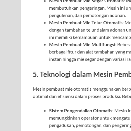
Mesin Pembuat Mie Segar Otomatis
: M
membutuhkan pengeringan. Mesin ini u
pengulenan, dan pemotongan adonan.
Mesin Pembuat Mie Telur Otomatis
: Me
dengan tambahan telur dalam adonan unt
ini memiliki kemampuan untuk mencampu
Mesin Pembuat Mie Multifungsi
: Beber
berbagai fitur dan alat tambahan yang m
instan hingga mie segar dengan variasi ra
5. Teknologi dalam Mesin Pem
Mesin pembuat mie otomatis menggunakan berbag
optimal dan efisiensi dalam proses produksi. Be
Sistem Pengendalian Otomatis
: Mesin i
memungkinkan operator untuk mengatur 
pengadukan, pemotongan, dan pengerin