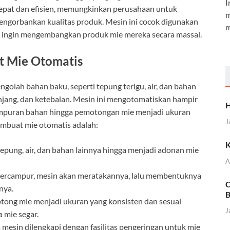
I
epat dan efisien, memungkinkan perusahaan untuk
m
ngorbankan kualitas produk. Mesin ini cocok digunakan
m
ang ingin mengembangkan produk mie mereka secara massal.
t Mie Otomatis
olah bahan baku, seperti tepung terigu, air, dan bahan
njang, dan ketebalan. Mesin ini mengotomatiskan hampir
H
ampuran bahan hingga pemotongan mie menjadi ukuran
J
embuat mie otomatis adalah:
K
epung, air, dan bahan lainnya hingga menjadi adonan mie
A
 tercampur, mesin akan meratakannya, lalu membentuknya
C
nya.
B
tong mie menjadi ukuran yang konsisten dan sesuai
J
 mie segar.
 mesin dilengkapi dengan fasilitas pengeringan untuk mie