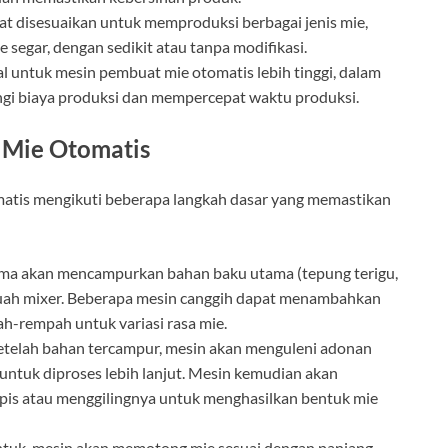
pat disesuaikan untuk memproduksi berbagai jenis mie,
ie segar, dengan sedikit atau tanpa modifikasi.
al untuk mesin pembuat mie otomatis lebih tinggi, dalam
ngi biaya produksi dan mempercepat waktu produksi.
 Mie Otomatis
tis mengikuti beberapa langkah dasar yang memastikan
ama akan mencampurkan bahan baku utama (tepung terigu,
ebuah mixer. Beberapa mesin canggih dapat menambahkan
h-rempah untuk variasi rasa mie.
Setelah bahan tercampur, mesin akan menguleni adonan
 untuk diproses lebih lanjut. Mesin kemudian akan
pis atau menggilingnya untuk menghasilkan bentuk mie
entuk, mesin akan memotong mie sesuai dengan panjang