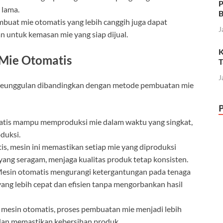
P
 lama.
B
mbuat mie otomatis yang lebih canggih juga dapat
J
 untuk kemasan mie yang siap dijual.
K
Mie Otomatis
T
J
 keunggulan dibandingkan dengan metode pembuatan mie
atis mampu memproduksi mie dalam waktu yang singkat,
duksi.
is, mesin ini memastikan setiap mie yang diproduksi
yang seragam, menjaga kualitas produk tetap konsisten.
Mesin otomatis mengurangi ketergantungan pada tenaga
ang lebih cepat dan efisien tanpa mengorbankan hasil
mesin otomatis, proses pembuatan mie menjadi lebih
 dan memastikan kebersihan produk.