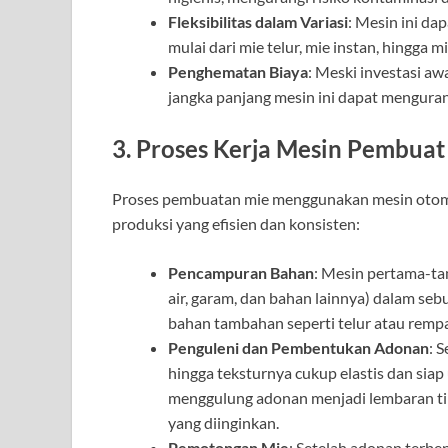
Fleksibilitas dalam Variasi
: Mesin ini da
mulai dari mie telur, mie instan, hingga m
Penghematan Biaya
: Meski investasi aw
jangka panjang mesin ini dapat mengura
3. Proses Kerja Mesin Pembuat
Proses pembuatan mie menggunakan mesin otoma
produksi yang efisien dan konsisten:
Pencampuran Bahan
: Mesin pertama-t
air, garam, dan bahan lainnya) dalam s
bahan tambahan seperti telur atau rempa
Penguleni dan Pembentukan Adonan
: 
hingga teksturnya cukup elastis dan siap
menggulung adonan menjadi lembaran ti
yang diinginkan.
Pemotongan Mie
: Setelah adonan terb