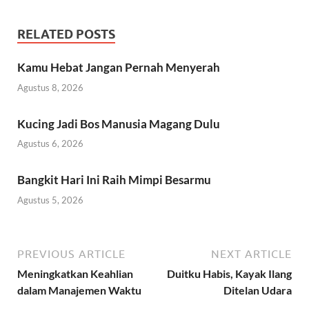
RELATED POSTS
Kamu Hebat Jangan Pernah Menyerah
Agustus 8, 2026
Kucing Jadi Bos Manusia Magang Dulu
Agustus 6, 2026
Bangkit Hari Ini Raih Mimpi Besarmu
Agustus 5, 2026
PREVIOUS ARTICLE
NEXT ARTICLE
Meningkatkan Keahlian
Duitku Habis, Kayak Ilang
dalam Manajemen Waktu
Ditelan Udara