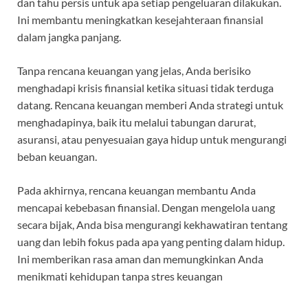
dan tahu persis untuk apa setiap pengeluaran dilakukan.
Ini membantu meningkatkan kesejahteraan finansial
dalam jangka panjang.
Tanpa rencana keuangan yang jelas, Anda berisiko
menghadapi krisis finansial ketika situasi tidak terduga
datang. Rencana keuangan memberi Anda strategi untuk
menghadapinya, baik itu melalui tabungan darurat,
asuransi, atau penyesuaian gaya hidup untuk mengurangi
beban keuangan.
Pada akhirnya, rencana keuangan membantu Anda
mencapai kebebasan finansial. Dengan mengelola uang
secara bijak, Anda bisa mengurangi kekhawatiran tentang
uang dan lebih fokus pada apa yang penting dalam hidup.
Ini memberikan rasa aman dan memungkinkan Anda
menikmati kehidupan tanpa stres keuangan