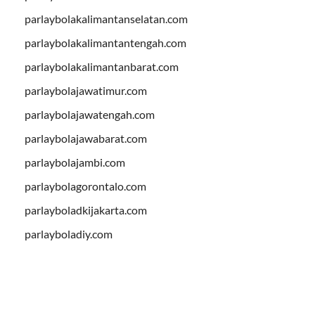
parlaybolakalimantanselatan.com
parlaybolakalimantantengah.com
parlaybolakalimantanbarat.com
parlaybolajawatimur.com
parlaybolajawatengah.com
parlaybolajawabarat.com
parlaybolajambi.com
parlaybolagorontalo.com
parlayboladkijakarta.com
parlayboladiy.com