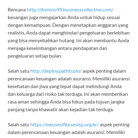
Rencana
http://domino99.businesscollective.com/
keuangan juga mengajarkan Anda untuk hidup sesuai
dengan kemampuan. Dengan menetapkan anggaran yang
realistis, Anda dapat menghindari pengeluaran berlebihan
yang bisa menyebabkan hutang. Ini akan membantu Anda
menjaga keseimbangan antara pendapatan dan
pengeluaran setiap bulan.
Salah satu
http://deploy.pathf.com/
aspek penting dalam
perencanaan keuangan adalah asuransi. Memiliki asuransi
kesehatan dan jiwa yang tepat dapat melindungi Anda
dan keluarga dari risiko tak terduga. Ini akan memberikan
rasa aman sehingga Anda bisa fokus pada tujuan jangka
panjang tanpa khawatir akan kejadian tak terduga.
Salah satu
https://meusesifila.sesisp.org.br/
aspek penting
dalam perencanaan keuangan adalah asuransi. Memiliki