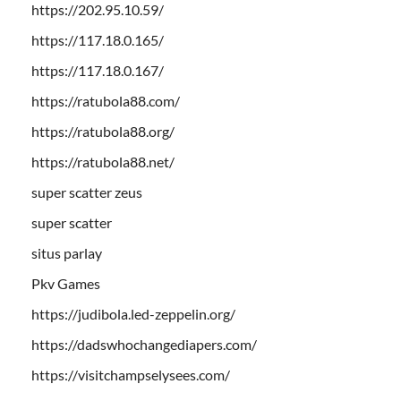
https://202.95.10.59/
https://117.18.0.165/
https://117.18.0.167/
https://ratubola88.com/
https://ratubola88.org/
https://ratubola88.net/
super scatter zeus
super scatter
situs parlay
Pkv Games
https://judibola.led-zeppelin.org/
https://dadswhochangediapers.com/
https://visitchampselysees.com/