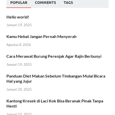
POPULAR
COMMENTS
TAGS
Hello world!
Januari 19, 2025
Kamu Hebat Jangan Pernah Menyerah
Agustus 8, 2026
Cara Merawat Burung Perenjak Agar Rajin Berbunyi
Januari 19, 2025
Panduan Diet Makan Sebelum Timbangan Mulai Bicara
Hal yang Jujur
Januari 20, 2025
Kantong Kresek di Laci Kok Bisa Beranak Pinak Tanpa
Henti
Januari 22, 2025