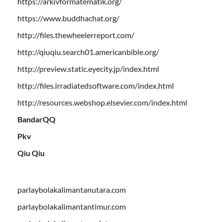
https://arkivformatematik.org/
https://www.buddhachat.org/
http://files.thewheelerreport.com/
http://qiuqiu.search01.americanbible.org/
http://preview.static.eyecity.jp/index.html
http://files.irradiatedsoftware.com/index.html
http://resources.webshop.elsevier.com/index.html
BandarQQ
Pkv
Qiu Qiu
parlaybolakalimantanutara.com
parlaybolakalimantantimur.com