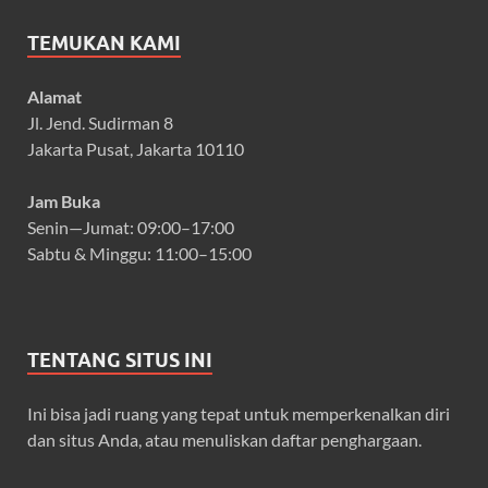
TEMUKAN KAMI
Alamat
Jl. Jend. Sudirman 8
Jakarta Pusat, Jakarta 10110
Jam Buka
Senin—Jumat: 09:00–17:00
Sabtu & Minggu: 11:00–15:00
TENTANG SITUS INI
Ini bisa jadi ruang yang tepat untuk memperkenalkan diri
dan situs Anda, atau menuliskan daftar penghargaan.