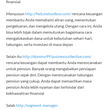
finansial.
Menyusun
http://fw6.mxtoolbox.com/
rencana keuangan
membantu Anda memahami aliran uang, menentukan
pengeluaran, dan mengelola utang. Dengan cara ini, Anda
bisa lebih bijak dalam memutuskan bagaimana cara
mengalokasikan dana untuk kebutuhan sehari-hari,
tabungan, serta investasi di masa depan
Selain itu
http://domino99.businesscollective.com/
rencana keuangan dapat membantu Anda merencanakan
untuk pensiun. Banyak orang mengabaikan persiapan
pensiun sejak dini. Dengan merencanakan tabungan
pensiun yang cukup, Anda dapat memastikan masa
pensiun Anda lebih nyaman dan terhindar dari
kekhawatiran finansial
Salah
http://segment-manager-