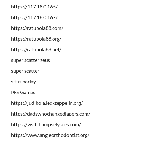
https://117.18.0.165/
https://117.18.0.167/
https://ratubola88.com/
https://ratubola88.org/
https://ratubola88.net/
super scatter zeus
super scatter
situs parlay
Pkv Games
https://judibola.led-zeppelin.org/
https://dadswhochangediapers.com/
https://visitchampselysees.com/
https://www.angleorthodontist.org/