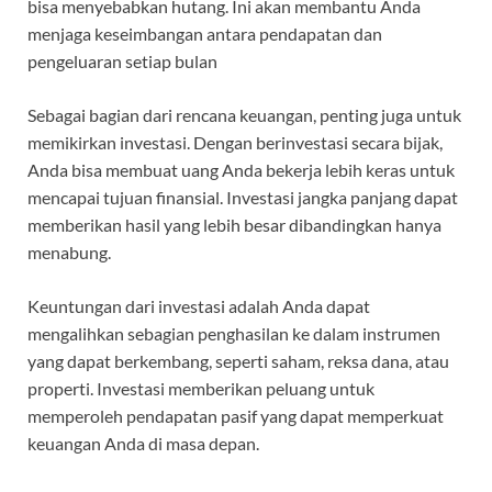
bisa menyebabkan hutang. Ini akan membantu Anda
menjaga keseimbangan antara pendapatan dan
pengeluaran setiap bulan
Sebagai bagian dari rencana keuangan, penting juga untuk
memikirkan investasi. Dengan berinvestasi secara bijak,
Anda bisa membuat uang Anda bekerja lebih keras untuk
mencapai tujuan finansial. Investasi jangka panjang dapat
memberikan hasil yang lebih besar dibandingkan hanya
menabung.
Keuntungan dari investasi adalah Anda dapat
mengalihkan sebagian penghasilan ke dalam instrumen
yang dapat berkembang, seperti saham, reksa dana, atau
properti. Investasi memberikan peluang untuk
memperoleh pendapatan pasif yang dapat memperkuat
keuangan Anda di masa depan.