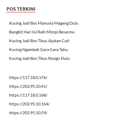
POS TERKINI
Kucing Jadi Bos Manusia Magang Dulu
Bangkit Hari Ini Raih Mimpi Besarmu
Kucing Jadi Bos Tikus Ajukan Cuti
Kucing Ngambek Gara Gara Tahu
Kucing Jadi Bos Tikus Resign Dulu
https://117.18.0.176/
https://202.95.10.41/
https://117.18.0.168/
https://202.95.10.164/
https://202.95.10.59/