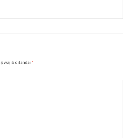
g wajib ditandai
*