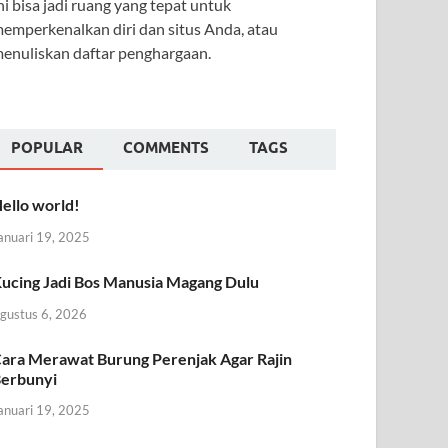
ni bisa jadi ruang yang tepat untuk
emperkenalkan diri dan situs Anda, atau
enuliskan daftar penghargaan.
POPULAR
COMMENTS
TAGS
ello world!
anuari 19, 2025
ucing Jadi Bos Manusia Magang Dulu
gustus 6, 2026
ara Merawat Burung Perenjak Agar Rajin
erbunyi
anuari 19, 2025