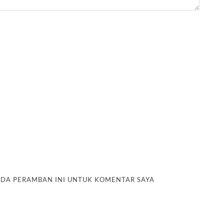
PADA PERAMBAN INI UNTUK KOMENTAR SAYA