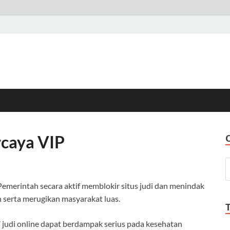
rcaya VIP
a Pemerintah secara aktif memblokir situs judi dan menindak
 serta merugikan masyarakat luas.
/
judi online dapat berdampak serius pada kesehatan