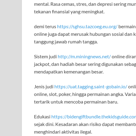
mental. Rasa cemas, stres, dan depresi sering m
tekanan finansial yang meningkat.
demi terus
https://sghsu.tazcoeg.eu.org/
bermain 
online juga dapat merusak hubungan sosial dan 
tanggung jawab rumah tangga.
Sistem judi
http://m.miningnews.net/
online dira
jackpot, dan hadiah besar sering digunakan seba
mendapatkan kemenangan besar.
Jenis judi
https://uat.tagging.saint-gobain.io/
onli
online, slot, poker, hingga permainan angka. Var
tertarik untuk mencoba permainan baru.
Edukasi
https://bidengiftbundle.thekidsguide.co
sejak dini. Kesadaran akan risiko dapat memban
menghindari aktivitas ilegal.