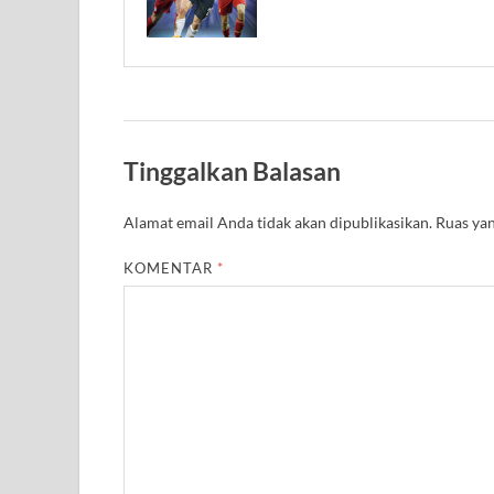
Tinggalkan Balasan
Alamat email Anda tidak akan dipublikasikan.
Ruas yan
KOMENTAR
*