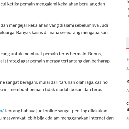
I
uncul ketika pemain mengalami kekalahan berulang dan
m
m
dan mengejar kekalahan yang dialami sebelumnya Judi
keluarga. Banyak kasus di mana seseorang mengabaikan
ncang untuk membuat pemain terus bermain. Bonus,
H
gai strategi agar pemain merasa tertantang dan berharap
J
K
ne sangat beragam, mulai dari taruhan olahraga, casino
iasi ini membuat pemain tidak mudah bosan dan terus
A
C
B
m/
tentang bahaya judi online sangat penting dilakukan
tu masyarakat lebih bijak dalam menggunakan internet dan
J