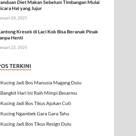
anduan Diet Makan Sebelum Timbangan Mulai
icara Hal yang Jujur
anuari 20, 2025
antong Kresek di Laci Kok Bisa Beranak Pinak
anpa Henti
anuari 22, 2025
POS TERKINI
Kucing Jadi Bos Manusia Magang Dulu
Bangkit Hari Ini Raih Mimpi Besarmu
Kucing Jadi Bos Tikus Ajukan Cuti
Kucing Ngambek Gara Gara Tahu
Kucing Jadi Bos Tikus Resign Dulu