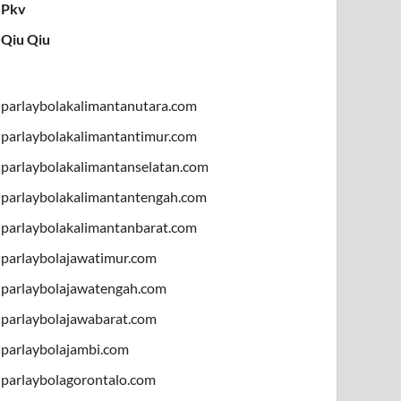
Pkv
Qiu Qiu
parlaybolakalimantanutara.com
parlaybolakalimantantimur.com
parlaybolakalimantanselatan.com
parlaybolakalimantantengah.com
parlaybolakalimantanbarat.com
parlaybolajawatimur.com
parlaybolajawatengah.com
parlaybolajawabarat.com
parlaybolajambi.com
parlaybolagorontalo.com