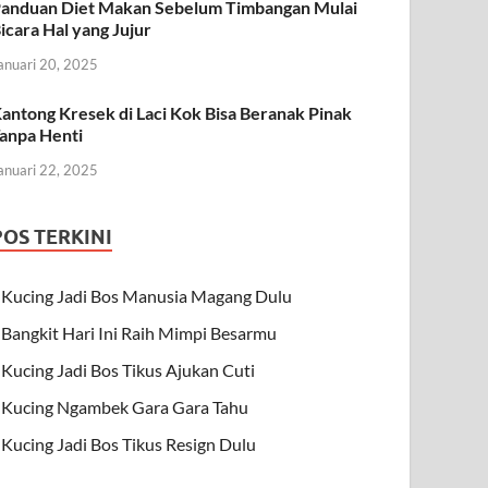
anduan Diet Makan Sebelum Timbangan Mulai
icara Hal yang Jujur
anuari 20, 2025
antong Kresek di Laci Kok Bisa Beranak Pinak
anpa Henti
anuari 22, 2025
POS TERKINI
Kucing Jadi Bos Manusia Magang Dulu
Bangkit Hari Ini Raih Mimpi Besarmu
Kucing Jadi Bos Tikus Ajukan Cuti
Kucing Ngambek Gara Gara Tahu
Kucing Jadi Bos Tikus Resign Dulu