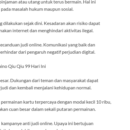
injaman atau utang untuk terus bermain. Hal ini
g pada masalah hukum maupun sosial.
g dilakukan sejak dini. Kesadaran akan risiko dapat
kan internet dan menghindari aktivitas ilegal.
ecanduan judi online. Komunikasi yang baik dan
indar dari pengaruh negatif perjudian digital.
no Qiu Qiu 99 Hari Ini
n besar. Dukungan dari teman dan masyarakat dapat
judi dan kembali menjalani kehidupan normal.
ermainan kartu terpercaya dengan modal kecil 10 ribu,
asakan cuan besar dalam sekali putaran permainan.
kampanye anti judi online. Upaya ini bertujuan