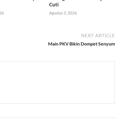
Cuti
026
Agustus 3, 2026
NEXT ARTICLE
Main PKV Bikin Dompet Senyum