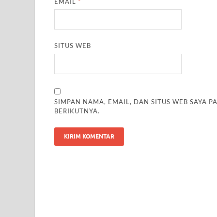
EMAIL
*
SITUS WEB
SIMPAN NAMA, EMAIL, DAN SITUS WEB SAYA 
BERIKUTNYA.