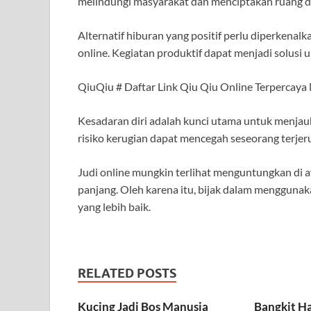
melindungi masyarakat dan menciptakan ruang dig
Alternatif hiburan yang positif perlu diperkenal
online. Kegiatan produktif dapat menjadi solusi 
QiuQiu # Daftar Link Qiu Qiu Online Terpercaya
Kesadaran diri adalah kunci utama untuk menjau
risiko kerugian dapat mencegah seseorang terjer
Judi online mungkin terlihat menguntungkan di
panjang. Oleh karena itu, bijak dalam mengguna
yang lebih baik.
RELATED POSTS
Kucing Jadi Bos Manusia
Bangkit Ha