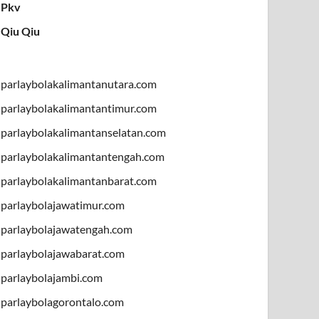
Pkv
Qiu Qiu
parlaybolakalimantanutara.com
parlaybolakalimantantimur.com
parlaybolakalimantanselatan.com
parlaybolakalimantantengah.com
parlaybolakalimantanbarat.com
parlaybolajawatimur.com
parlaybolajawatengah.com
parlaybolajawabarat.com
parlaybolajambi.com
parlaybolagorontalo.com