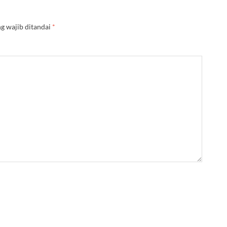
g wajib ditandai
*