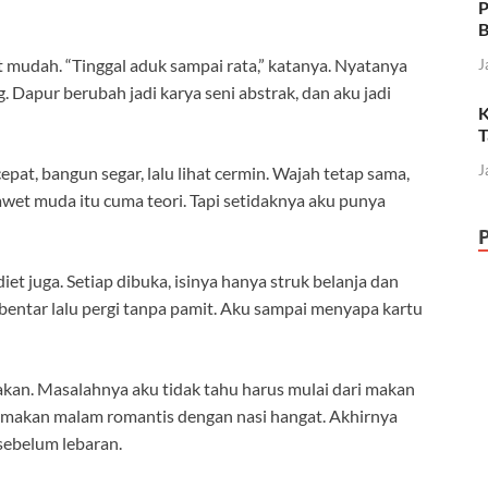
P
B
at mudah. “Tinggal aduk sampai rata,” katanya. Nyatanya
J
 Dapur berubah jadi karya seni abstrak, dan aku jadi
K
T
J
pat, bangun segar, lalu lihat cermin. Wajah tetap sama,
wet muda itu cuma teori. Tapi setidaknya aku punya
et juga. Setiap dibuka, isinya hanya struk belanja dan
bentar lalu pergi tanpa pamit. Aku sampai menyapa kartu
akan. Masalahnya aku tidak tahu harus mulai dari makan
i, makan malam romantis dengan nasi hangat. Akhirnya
sebelum lebaran.