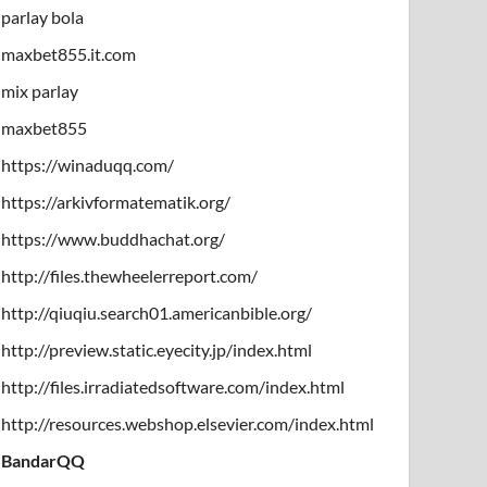
parlay bola
maxbet855.it.com
mix parlay
maxbet855
https://winaduqq.com/
https://arkivformatematik.org/
https://www.buddhachat.org/
http://files.thewheelerreport.com/
http://qiuqiu.search01.americanbible.org/
http://preview.static.eyecity.jp/index.html
http://files.irradiatedsoftware.com/index.html
http://resources.webshop.elsevier.com/index.html
BandarQQ