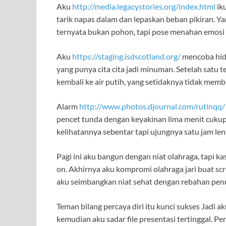
Aku
http://media.legacystories.org/index.html
iku
tarik napas dalam dan lepaskan beban pikiran. Yan
ternyata bukan pohon, tapi pose menahan emosi s
Aku
https://staging.isdscotland.org/
mencoba hidu
yang punya cita cita jadi minuman. Setelah satu te
kembali ke air putih, yang setidaknya tidak me
Alarm
http://www.photos.djournal.com/rutinqq/
pencet tunda dengan keyakinan lima menit cukup. 
kelihatannya sebentar tapi ujungnya satu jam len
Pagi ini aku bangun dengan niat olahraga, tapi 
on. Akhirnya aku kompromi olahraga jari buat scr
aku seimbangkan niat sehat dengan rebahan penu
Teman bilang percaya diri itu kunci sukses Jadi
kemudian aku sadar file presentasi tertinggal. P