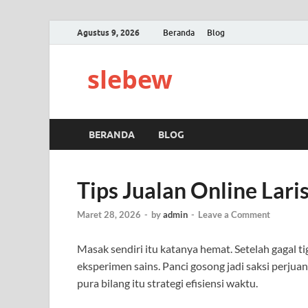
Agustus 9, 2026
Beranda
Blog
slebew
BERANDA
BLOG
Tips Jualan Online Lari
Maret 28, 2026
-
by
admin
-
Leave a Comment
Masak sendiri itu katanya hemat. Setelah gagal tig
eksperimen sains. Panci gosong jadi saksi perju
pura bilang itu strategi efisiensi waktu.