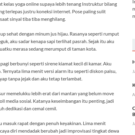
I
t kelas yoga online supaya lebih tenang Instruktur bilang
m
g terlepas justru koneksi internet. Pose paling sulit
m
aat sinyal tiba tiba menghilang.
p sehat dengan minum jus hijau. Rasanya seperti rumput
guk, aku sadar kenapa sapi terlihat pasrah. Sejak itu aku
mbuatku merasa sedang merumput di taman kota.
H
pagi berbunyi seperti sirene kiamat kecil di kamar. Aku
Ternyata lima menit versi alarm itu seperti diskon palsu,
J
yap tanpa jejak dan aku tetap terlambat.
K
kasur memelukku lebih erat dari mantan yang belum move
A
oll media sosial. Katanya keseimbangan itu penting, jadi
C
h dedikasi dan cemal cemil.
B
 aku masuk rapat dengan penuh keyakinan. Lima menit
J
ercaya diri mendadak berubah jadi improvisasi tingkat dewa