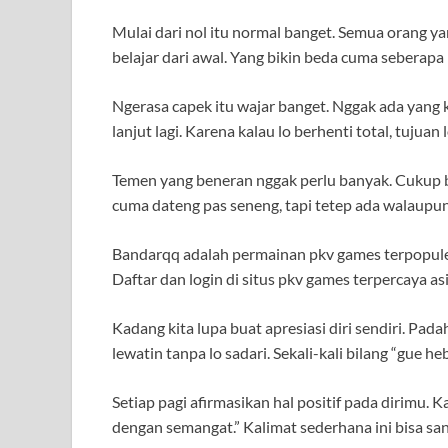
Mulai dari nol itu normal banget. Semua orang ya
belajar dari awal. Yang bikin beda cuma seberapa
Ngerasa capek itu wajar banget. Nggak ada yang kua
lanjut lagi. Karena kalau lo berhenti total, tujuan
Temen yang beneran nggak perlu banyak. Cukup be
cuma dateng pas seneng, tapi tetep ada walaupun 
Bandarqq adalah permainan pkv games terpopuler
Daftar dan login di situs pkv games terpercaya 
Kadang kita lupa buat apresiasi diri sendiri. Pad
lewatin tanpa lo sadari. Sekali-kali bilang “gue he
Setiap pagi afirmasikan hal positif pada dirimu. K
dengan semangat.” Kalimat sederhana ini bisa s