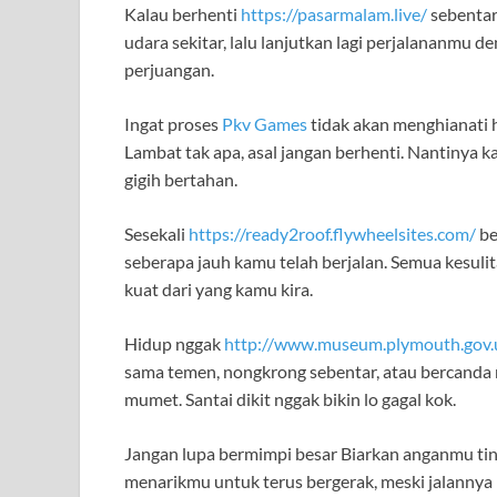
Kalau berhenti
https://pasarmalam.live/
sebentar
udara sekitar, lalu lanjutkan lagi perjalananmu den
perjuangan.
Ingat proses
Pkv Games
tidak akan menghianati ha
Lambat tak apa, asal jangan berhenti. Nantinya k
gigih bertahan.
Sesekali
https://ready2roof.flywheelsites.com/
be
seberapa jauh kamu telah berjalan. Semua kesul
kuat dari yang kamu kira.
Hidup nggak
http://www.museum.plymouth.gov
sama temen, nongkrong sebentar, atau bercanda ng
mumet. Santai dikit nggak bikin lo gagal kok.
Jangan lupa bermimpi besar Biarkan anganmu ting
menarikmu untuk terus bergerak, meski jalannya 