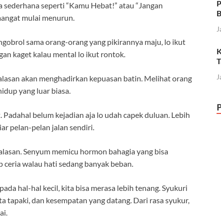
P
ta sederhana seperti “Kamu Hebat!” atau “Jangan
B
emangat mulai menurun.
J
ngobrol sama orang-orang yang pikirannya maju, lo ikut
K
ngan kaget kalau mental lo ikut rontok.
T
J
alasan akan menghadirkan kepuasan batin. Melihat orang
idup yang luar biasa.
 Padahal belum kejadian aja lo udah capek duluan. Lebih
iar pelan-pelan jalan sendiri.
a alasan. Senyum memicu hormon bahagia yang bisa
ceria walau hati sedang banyak beban.
da hal-hal kecil, kita bisa merasa lebih tenang. Syukuri
ita tapaki, dan kesempatan yang datang. Dari rasa syukur,
ai.