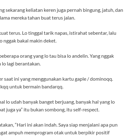
ng sekarang keliatan keren juga pernah bingung, jatuh, dan
 lama mereka tahan buat terus jalan.
t terus. Lo tinggal tarik napas, istirahat sebentar, lalu
 lo nggak bakal makin deket.
berapa orang yang lo tau bisa lo andelin. Yang nggak
lo lagi berantakan.
 saat ini yang menggunakan kartu gaple / dominoqq.
asikqq untuk bermain bandarqq.
ahal lo udah banyak banget berjuang, banyak hal yang lo
bat juga ya” itu bukan sombong, itu self-respect.
atakan, “Hari ini akan indah. Saya siap menjalani apa pun
angat ampuh memprogram otak untuk berpikir positif