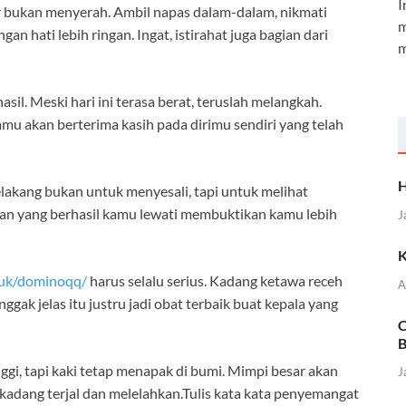
I
 bukan menyerah. Ambil napas dalam-dalam, nikmati
m
gan hati lebih ringan. Ingat, istirahat juga bagian dari
m
sil. Meski hari ini terasa berat, teruslah melangkah.
amu akan berterima kasih pada dirimu sendiri yang telah
H
lakang bukan untuk menyesali, tapi untuk melihat
itan yang berhasil kamu lewati membuktikan kamu lebih
J
K
.uk/dominoqq/
harus selalu serius. Kadang ketawa receh
A
gak jelas itu justru jadi obat terbaik buat kepala yang
C
B
gi, tapi kaki tetap menapak di bumi. Mimpi besar akan
J
kadang terjal dan melelahkan.Tulis kata kata penyemangat