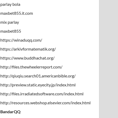
parlay bola
maxbet855.it.com
mix parlay
maxbet855
https://winaduqq.com/
https://arkivformatematik.org/
https://www.buddhachat.org/
http://files.thewheelerreport.com/
http://qiuqiu.search01.americanbible.org/
http://preview.static.eyecity.jp/index.html
http://files.irradiatedsoftware.com/index.html
http://resources.webshop.elsevier.com/index.html
BandarQQ