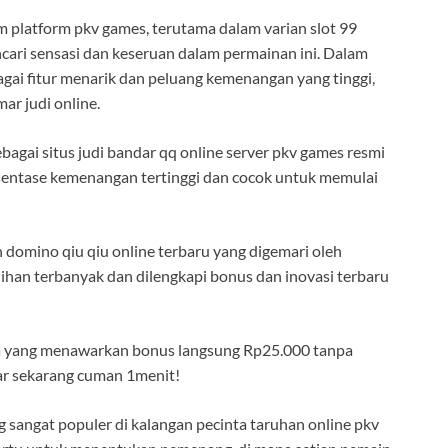
m platform pkv games, terutama dalam varian slot 99
encari sensasi dan keseruan dalam permainan ini. Dalam
gai fitur menarik dan peluang kemenangan yang tinggi,
r judi online.
ebagai situs judi bandar qq online server pkv games resmi
sentase kemenangan tertinggi dan cocok untuk memulai
domino qiu qiu online terbaru yang digemari oleh
lihan terbanyak dan dilengkapi bonus dan inovasi terbaru
ya yang menawarkan bonus langsung Rp25.000 tanpa
ftar sekarang cuman 1menit!
 sangat populer di kalangan pecinta taruhan online pkv