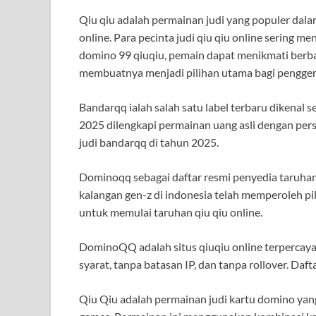
Qiu qiu adalah permainan judi yang populer dala
online. Para pecinta judi qiu qiu online sering m
domino 99 qiuqiu, pemain dapat menikmati berba
membuatnya menjadi pilihan utama bagi penggema
Bandarqq ialah salah satu label terbaru dikenal s
2025 dilengkapi permainan uang asli dengan per
judi bandarqq di tahun 2025.
Dominoqq sebagai daftar resmi penyedia taruhan 
kalangan gen-z di indonesia telah memperoleh pi
untuk memulai taruhan qiu qiu online.
DominoQQ adalah situs qiuqiu online terperca
syarat, tanpa batasan IP, dan tanpa rollover. Da
Qiu Qiu adalah permainan judi kartu domino yang