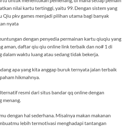
artu untuk menentukan pemenang, di mana setiap pemain
tkan nilai kartu tertinggi, yaitu 99. Dengan sistem yang
iu Qiu pkv games menjadi pilihan utama bagi banyak
gan nyata
keuntungan dengan penyedia permainan kartu qiuqiu yang
man, daftar qiu qiu online link terbaik dan no# 1 di
 dalam waktu luang atau sedang tidak bekerja.
dang apa yang kita anggap buruk ternyata jalan terbaik
an paham hikmahnya.
ternatif resmi dari situs bandar qq online dengan
g menang.
rimu dengan hal sederhana. Misalnya makan makanan
membuatmu lebih termotivasi menghadapi tantangan