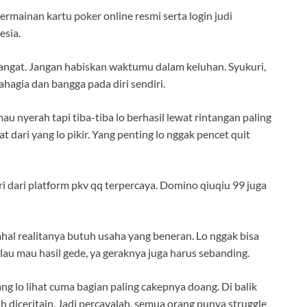
rmainan kartu poker online resmi serta login judi
esia.
mangat. Jangan habiskan waktumu dalam keluhan. Syukuri,
hagia dan bangga pada diri sendiri.
u nyerah tapi tiba-tiba lo berhasil lewat rintangan paling
uat dari yang lo pikir. Yang penting lo nggak pencet quit
iri dari platform pkv qq terpercaya. Domino qiuqiu 99 juga
al realitanya butuh usaha yang beneran. Lo nggak bisa
au mau hasil gede, ya geraknya juga harus sebanding.
ng lo lihat cuma bagian paling cakepnya doang. Di balik
 diceritain. Jadi percayalah, semua orang punya struggle