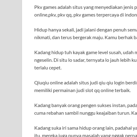
Pkv games adalah situs yang menyediakan jenis pe
online,pkv, pkv qq, pkv games terpercaya di indon
Hidup hanya sekali, jadi jalani dengan penuh se
nikmati, dan terus bergerak maju. Kamu berhak ba
Kadang hidup tuh kayak game level susah, udah ma
ngeselin. Di situ lo sadar, ternyata lo jauh lebih k
terlalu cepet.
Qiuqiu online adalah situs judi qiu qiu login berd
memiliki permainan judi slot qq online terbaik.
Kadang banyak orang pengen sukses instan, padah
cuma rebahan sambil nunggu keajaiban turun. Kal
Kadang suka iri sama hidup orang lain, padahal ya
itu, mereka juga punya masalah yang nggak pernah