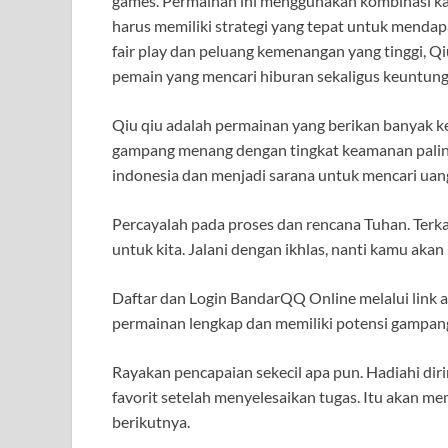
games. Permainan ini menggunakan kombinasi k
harus memiliki strategi yang tepat untuk mendapa
fair play dan peluang kemenangan yang tinggi, Q
pemain yang mencari hiburan sekaligus keuntun
Qiu qiu adalah permainan yang berikan banyak 
gampang menang dengan tingkat keamanan paling a
indonesia dan menjadi sarana untuk mencari uang
Percayalah pada proses dan rencana Tuhan. Terka
untuk kita. Jalani dengan ikhlas, nanti kamu ak
Daftar dan Login BandarQQ Online melalui link al
permainan lengkap dan memiliki potensi gampan
Rayakan pencapaian sekecil apa pun. Hadiahi di
favorit setelah menyelesaikan tugas. Itu akan 
berikutnya.