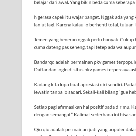
belajar dari awal. Yang bikin beda cuma seberapa
Ngerasa capek itu wajar banget. Nggak ada yang kua
lanjut lagi. Karena kalau lo berhenti total, tujuan
Temen yang beneran nggak perlu banyak. Cukup be
cuma dateng pas seneng, tapi tetep ada walaupun 
Bandarqq adalah permainan pkv games terpopuler
Daftar dan login di situs pkv games terpercaya 
Kadang kita lupa buat apresiasi diri sendiri. Pad
lewatin tanpa lo sadari. Sekali-kali bilang “gue he
Setiap pagi afirmasikan hal positif pada dirimu. K
dengan semangat.” Kalimat sederhana ini bisa s
Qiu qiu adalah permainan judi yang populer dala