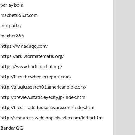
parlay bola
maxbet855.it.com
mix parlay
maxbet855
https://winaduqq.com/
https://arkivformatematik.org/
https://www.buddhachat.org/
http://files.thewheelerreport.com/
http://qiuqiu.search01.americanbible.org/
http://preview.static.eyecity.jp/index.html
http://files.irradiatedsoftware.com/index.html
http://resources.webshop.elsevier.com/index.html
BandarQQ