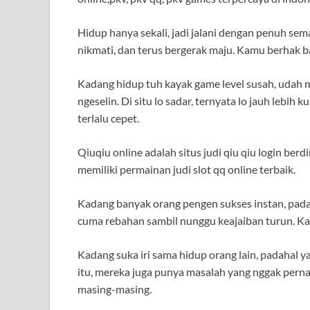
Hidup hanya sekali, jadi jalani dengan penuh se
nikmati, dan terus bergerak maju. Kamu berhak ba
Kadang hidup tuh kayak game level susah, udah ma
ngeselin. Di situ lo sadar, ternyata lo jauh lebih k
terlalu cepet.
Qiuqiu online adalah situs judi qiu qiu login berd
memiliki permainan judi slot qq online terbaik.
Kadang banyak orang pengen sukses instan, padah
cuma rebahan sambil nunggu keajaiban turun. Kal
Kadang suka iri sama hidup orang lain, padahal ya
itu, mereka juga punya masalah yang nggak pernah
masing-masing.