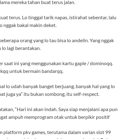
 lama mereka tahan buat terus jalan.
t terus. Lo tinggal tarik napas, istirahat sebentar, lalu
 lo nggak bakal makin deket.
berapa orang yang lo tau bisa lo andelin. Yang nggak
lo lagi berantakan.
 saat ini yang menggunakan kartu gaple / dominoqq.
asikqq untuk bermain bandarqq.
ahal lo udah banyak banget berjuang, banyak hal yang lo
bat juga ya” itu bukan sombong, itu self-respect.
atakan, “Hari ini akan indah. Saya siap menjalani apa pun
angat ampuh memprogram otak untuk berpikir positif
m platform pkv games, terutama dalam varian slot 99