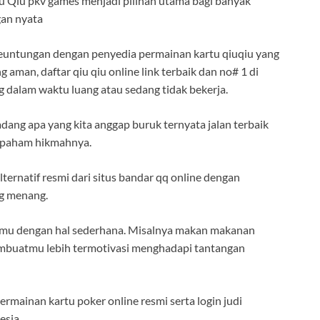
iu Qiu pkv games menjadi pilihan utama bagi banyak
gan nyata
keuntungan dengan penyedia permainan kartu qiuqiu yang
man, daftar qiu qiu online link terbaik dan no# 1 di
 dalam waktu luang atau sedang tidak bekerja.
dang apa yang kita anggap buruk ternyata jalan terbaik
an paham hikmahnya.
ternatif resmi dari situs bandar qq online dengan
g menang.
rimu dengan hal sederhana. Misalnya makan makanan
membuatmu lebih termotivasi menghadapi tantangan
rmainan kartu poker online resmi serta login judi
esia.