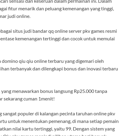
encari sensasi dan keseruan dalam permainan ini. Dalam
gai fitur menarik dan peluang kemenangan yang tinggi,
r judi online.
ebagai situs judi bandar qq online server pkv games resmi
sentase kemenangan tertinggi dan cocok untuk memulai
domino qiu qiu online terbaru yang digemari oleh
lihan terbanyak dan dilengkapi bonus dan inovasi terbaru
ya yang menawarkan bonus langsung Rp25.000 tanpa
ftar sekarang cuman 1menit!
 sangat populer di kalangan pecinta taruhan online pkv
artu untuk menentukan pemenang, di mana setiap pemain
tkan nilai kartu tertinggi, yaitu 99. Dengan sistem yang