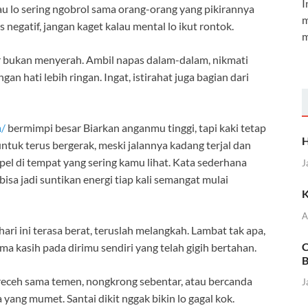
I
u lo sering ngobrol sama orang-orang yang pikirannya
m
es negatif, jangan kaget kalau mental lo ikut rontok.
m
 bukan menyerah. Ambil napas dalam-dalam, nikmati
gan hati lebih ringan. Ingat, istirahat juga bagian dari
m/
bermimpi besar Biarkan anganmu tinggi, tapi kaki tetap
H
tuk terus bergerak, meski jalannya kadang terjal dan
el di tempat yang sering kamu lihat. Kata sederhana
J
sa jadi suntikan energi tiap kali semangat mulai
K
A
hari ini terasa berat, teruslah melangkah. Lambat tak apa,
C
ma kasih pada dirimu sendiri yang telah gigih bertahan.
B
 receh sama temen, nongkrong sebentar, atau bercanda
J
a yang mumet. Santai dikit nggak bikin lo gagal kok.