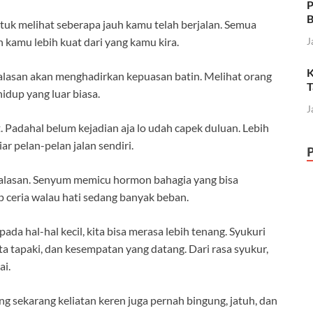
P
B
ntuk melihat seberapa jauh kamu telah berjalan. Semua
 kamu lebih kuat dari yang kamu kira.
J
K
alasan akan menghadirkan kepuasan batin. Melihat orang
T
idup yang luar biasa.
J
 Padahal belum kejadian aja lo udah capek duluan. Lebih
iar pelan-pelan jalan sendiri.
a alasan. Senyum memicu hormon bahagia yang bisa
ceria walau hati sedang banyak beban.
da hal-hal kecil, kita bisa merasa lebih tenang. Syukuri
ita tapaki, dan kesempatan yang datang. Dari rasa syukur,
ai.
ng sekarang keliatan keren juga pernah bingung, jatuh, dan