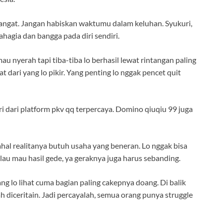
mangat. Jangan habiskan waktumu dalam keluhan. Syukuri,
hagia dan bangga pada diri sendiri.
u nyerah tapi tiba-tiba lo berhasil lewat rintangan paling
uat dari yang lo pikir. Yang penting lo nggak pencet quit
iri dari platform pkv qq terpercaya. Domino qiuqiu 99 juga
al realitanya butuh usaha yang beneran. Lo nggak bisa
au mau hasil gede, ya geraknya juga harus sebanding.
ng lo lihat cuma bagian paling cakepnya doang. Di balik
 diceritain. Jadi percayalah, semua orang punya struggle