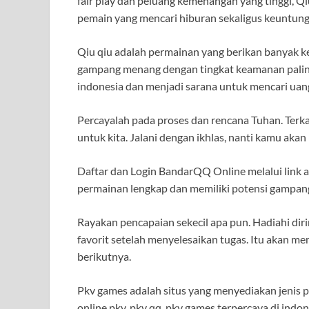
fair play dan peluang kemenangan yang tinggi, Q
pemain yang mencari hiburan sekaligus keuntun
Qiu qiu adalah permainan yang berikan banyak 
gampang menang dengan tingkat keamanan paling a
indonesia dan menjadi sarana untuk mencari uang
Percayalah pada proses dan rencana Tuhan. Terka
untuk kita. Jalani dengan ikhlas, nanti kamu ak
Daftar dan Login BandarQQ Online melalui link al
permainan lengkap dan memiliki potensi gampan
Rayakan pencapaian sekecil apa pun. Hadiahi di
favorit setelah menyelesaikan tugas. Itu akan 
berikutnya.
Pkv games adalah situs yang menyediakan jenis pe
online,pkv, pkv qq, pkv games terpercaya di indon