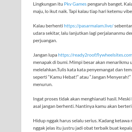
Lingkungan itu
Pkv Games
pengaruh banget. Kala
maju, lo ikut naik. Tapi kalau tiap hari ketemu vib
Kalau berhenti
https://pasarmalam.live/
sebentar
udara sekitar, lalu lanjutkan lagi perjalananmu den
perjuangan.
Jangan lupa
https://ready2roof.flywheelsites.co
menapak di bumi. Mimpi besar akan menarikmu un
melelahkan.Tulis kata kata penyemangat dan temp
seperti “Kamu Hebat!” atau “Jangan Menyerah!” bi
menurun.
Ingat proses tidak akan menghianati hasil. Meski 
asal jangan berhenti. Nantinya kamu akan berteri
Hidup nggak harus selalu serius. Kadang ketawa
nggak jelas itu justru jadi obat terbaik buat kepal