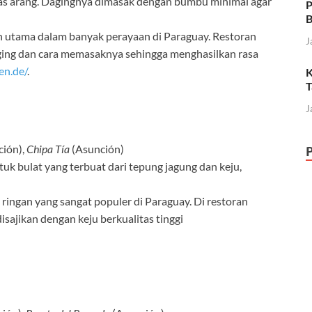
atas arang. Dagingnya dimasak dengan bumbu minimal agar
P
B
 utama dalam banyak perayaan di Paraguay. Restoran
J
ging dan cara memasaknya sehingga menghasilkan rasa
en.de/
.
K
T
J
ión),
Chipa Tía
(Asunción)
tuk bulat yang terbuat dari tepung jagung dan keju,
ingan yang sangat populer di Paraguay. Di restoran
isajikan dengan keju berkualitas tinggi