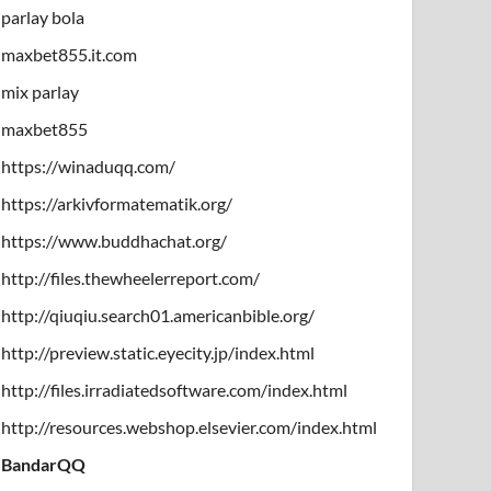
parlay bola
maxbet855.it.com
mix parlay
maxbet855
https://winaduqq.com/
https://arkivformatematik.org/
https://www.buddhachat.org/
http://files.thewheelerreport.com/
http://qiuqiu.search01.americanbible.org/
http://preview.static.eyecity.jp/index.html
http://files.irradiatedsoftware.com/index.html
http://resources.webshop.elsevier.com/index.html
BandarQQ