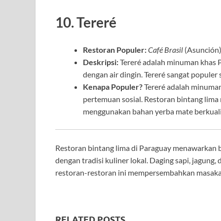
10. Tereré
Restoran Populer:
Café Brasil
(Asunción)
Deskripsi:
Tereré adalah minuman khas P
dengan air dingin. Tereré sangat popule
Kenapa Populer?
Tereré adalah minuman
pertemuan sosial. Restoran bintang lima 
menggunakan bahan yerba mate berkualit
Restoran bintang lima di Paraguay menawarkan b
dengan tradisi kuliner lokal. Daging sapi, jagun
restoran-restoran ini mempersembahkan masakan
RELATED POSTS