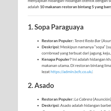
menyajikan hidangan-hidangan otentik dengan se
adalah
10 makanan restoran bintang 5 yang ban
1. Sopa Paraguaya
Restoran Populer:
Tereré Resto Bar
(Asun
Deskripsi:
Meskipun namanya “sopa” (su
cornbread yang terbuat dari jagung, keju
Kenapa Populer?
Ini adalah hidangan k
makanan utama. Di restoran bintang lima
lezat
https://admin.bcfc.co.uk/
.
2. Asado
Restoran Populer:
La Cabrera
(Asunción
Deskripsi:
Asado adalah hidangan barbeky