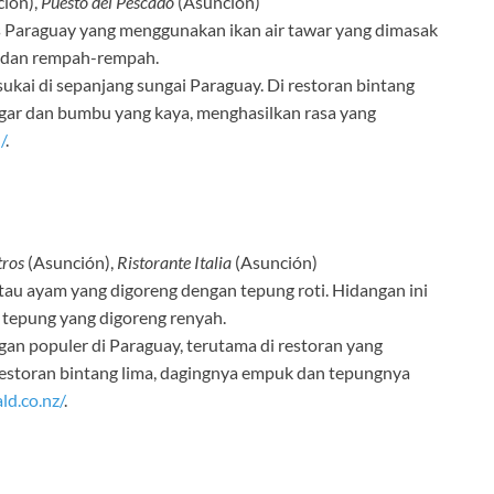
ión),
Puesto del Pescado
(Asunción)
as Paraguay yang menggunakan ikan air tawar yang dimasak
, dan rempah-rempah.
sukai di sepanjang sungai Paraguay. Di restoran bintang
segar dan bumbu yang kaya, menghasilkan rasa yang
/
.
tros
(Asunción),
Ristorante Italia
(Asunción)
tau ayam yang digoreng dengan tepung roti. Hidangan ini
 tepung yang digoreng renyah.
an populer di Paraguay, terutama di restoran yang
estoran bintang lima, dagingnya empuk dan tepungnya
ld.co.nz/
.