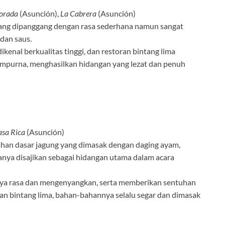
lorada
(Asunción),
La Cabrera
(Asunción)
 yang dipanggang dengan rasa sederhana namun sangat
 dan saus.
kenal berkualitas tinggi, dan restoran bintang lima
sempurna, menghasilkan hidangan yang lezat dan penuh
asa Rica
(Asunción)
han dasar jagung yang dimasak dengan daging ayam,
anya disajikan sebagai hidangan utama dalam acara
aya rasa dan mengenyangkan, serta memberikan sentuhan
oran bintang lima, bahan-bahannya selalu segar dan dimasak