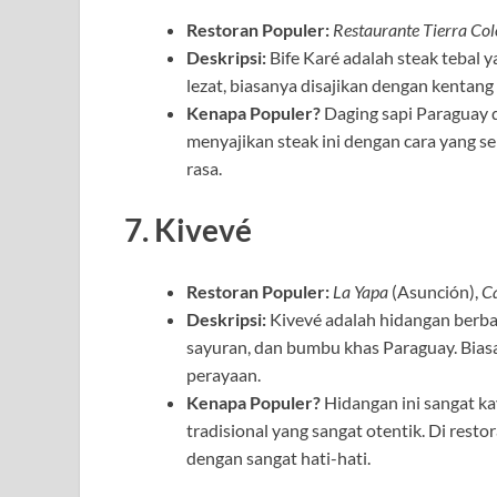
Restoran Populer:
Restaurante Tierra Co
Deskripsi:
Bife Karé adalah steak tebal
lezat, biasanya disajikan dengan kentang
Kenapa Populer?
Daging sapi Paraguay di
menyajikan steak ini dengan cara yang 
rasa.
7. Kivevé
Restoran Populer:
La Yapa
(Asunción),
C
Deskripsi:
Kivevé adalah hidangan berba
sayuran, dan bumbu khas Paraguay. Bias
perayaan.
Kenapa Populer?
Hidangan ini sangat k
tradisional yang sangat otentik. Di rest
dengan sangat hati-hati.