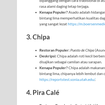
dipanggang dengan cara tradisional di 
rasa alami daging tetap terjaga.
Kenapa Populer?
Asado adalah hidangan
bintang lima memperhatikan kualitas da
yang sangat lezat
https://m.boersenmedi
3. Chipa
Restoran Populer:
Puesto de Chipa
(Asunc
Deskripsi:
Chipa adalah roti kecil berben
disajikan sebagai camilan atau sarapan.
Kenapa Populer?
Chipa adalah makanan r
bintang lima, chipanya lebih lembut dan d
https://reportstest.sonia.utah.edu/
.
4. Pira Calé