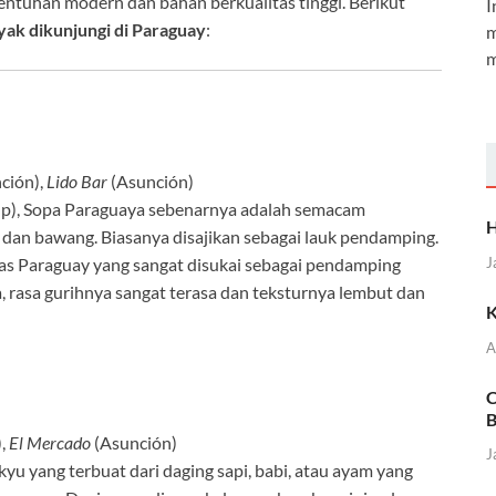
ntuhan modern dan bahan berkualitas tinggi. Berikut
I
yak dikunjungi di Paraguay
:
m
m
ción),
Lido Bar
(Asunción)
p), Sopa Paraguaya sebenarnya adalah semacam
H
, dan bawang. Biasanya disajikan sebagai lauk pendamping.
has Paraguay yang sangat disukai sebagai pendamping
J
, rasa gurihnya sangat terasa dan teksturnya lembut dan
K
A
C
B
),
El Mercado
(Asunción)
J
u yang terbuat dari daging sapi, babi, atau ayam yang