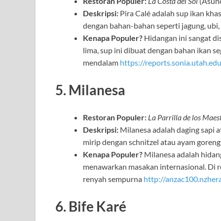
Restoran Populer:
La Costa del Sol
(Asunc
Deskripsi:
Pira Calé adalah sup ikan kh
dengan bahan-bahan seperti jagung, ubi
Kenapa Populer?
Hidangan ini sangat di
lima, sup ini dibuat dengan bahan ikan 
mendalam
https://reports.sonia.utah.edu
5. Milanesa
Restoran Populer:
La Parrilla de los Maes
Deskripsi:
Milanesa adalah daging sapi a
mirip dengan schnitzel atau ayam goreng
Kenapa Populer?
Milanesa adalah hidang
menawarkan masakan internasional. Di r
renyah sempurna
http://anzac100.nzhera
6. Bife Karé