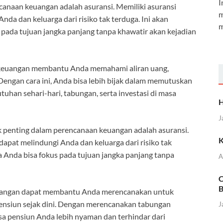
I
anaan keuangan adalah asuransi. Memiliki asuransi
m
nda dan keluarga dari risiko tak terduga. Ini akan
m
pada tujuan jangka panjang tanpa khawatir akan kejadian
keuangan membantu Anda memahami aliran uang,
engan cara ini, Anda bisa lebih bijak dalam memutuskan
han sehari-hari, tabungan, serta investasi di masa
H
J
 penting dalam perencanaan keuangan adalah asuransi.
K
dapat melindungi Anda dan keluarga dari risiko tak
 Anda bisa fokus pada tujuan jangka panjang tanpa
A
C
B
angan dapat membantu Anda merencanakan untuk
ensiun sejak dini. Dengan merencanakan tabungan
J
a pensiun Anda lebih nyaman dan terhindar dari