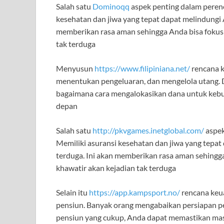
Salah satu
Dominoqq
aspek penting dalam perenc
kesehatan dan jiwa yang tepat dapat melindungi A
memberikan rasa aman sehingga Anda bisa fokus 
tak terduga
Menyusun
https://www.filipiniana.net/
rencana 
menentukan pengeluaran, dan mengelola utang. D
bagaimana cara mengalokasikan dana untuk kebutu
depan
Salah satu
http://pkvgames.inetglobal.com/
aspek
Memiliki asuransi kesehatan dan jiwa yang tepat 
terduga. Ini akan memberikan rasa aman sehingga
khawatir akan kejadian tak terduga
Selain itu
https://app.kampsport.no/
rencana keu
pensiun. Banyak orang mengabaikan persiapan p
pensiun yang cukup, Anda dapat memastikan mas