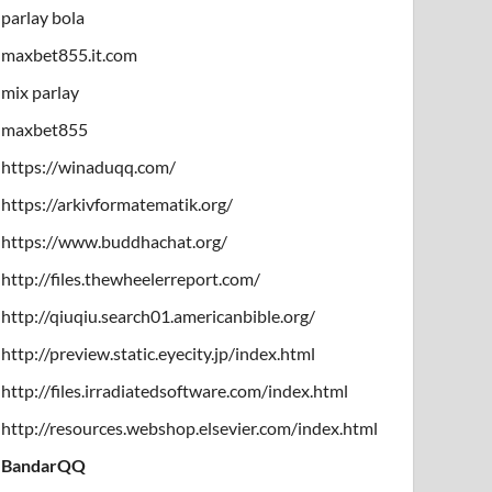
parlay bola
maxbet855.it.com
mix parlay
maxbet855
https://winaduqq.com/
https://arkivformatematik.org/
https://www.buddhachat.org/
http://files.thewheelerreport.com/
http://qiuqiu.search01.americanbible.org/
http://preview.static.eyecity.jp/index.html
http://files.irradiatedsoftware.com/index.html
http://resources.webshop.elsevier.com/index.html
BandarQQ