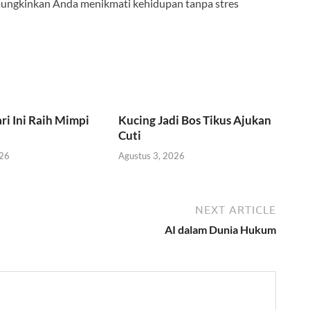
mungkinkan Anda menikmati kehidupan tanpa stres
ri Ini Raih Mimpi
Kucing Jadi Bos Tikus Ajukan
Cuti
026
Agustus 3, 2026
NEXT ARTICLE
AI dalam Dunia Hukum