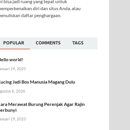
ni bisa jadi ruang yang tepat untuk
emperkenalkan diri dan situs Anda, atau
enuliskan daftar penghargaan.
POPULAR
COMMENTS
TAGS
ello world!
anuari 19, 2025
ucing Jadi Bos Manusia Magang Dulu
gustus 6, 2026
ara Merawat Burung Perenjak Agar Rajin
erbunyi
anuari 19, 2025