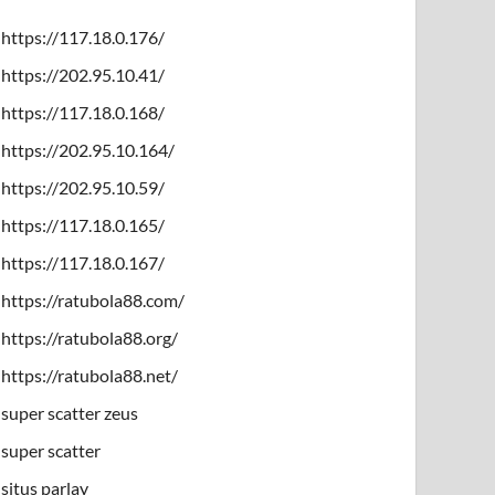
https://117.18.0.176/
https://202.95.10.41/
https://117.18.0.168/
https://202.95.10.164/
https://202.95.10.59/
https://117.18.0.165/
https://117.18.0.167/
https://ratubola88.com/
https://ratubola88.org/
https://ratubola88.net/
super scatter zeus
super scatter
situs parlay