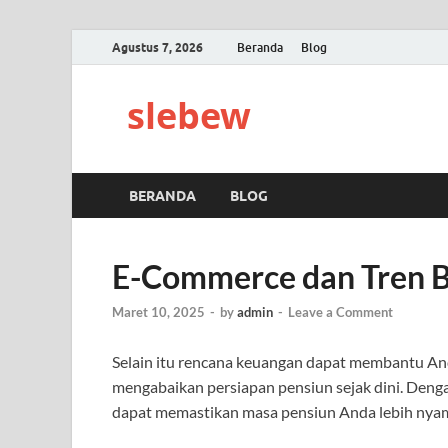
Agustus 7, 2026
Beranda
Blog
slebew
BERANDA
BLOG
E-Commerce dan Tren B
Maret 10, 2025
-
by
admin
-
Leave a Comment
Selain itu rencana keuangan dapat membantu A
mengabaikan persiapan pensiun sejak dini. Den
dapat memastikan masa pensiun Anda lebih nyama