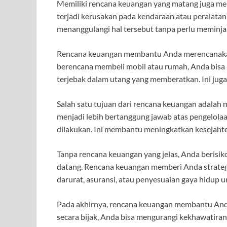
Memiliki rencana keuangan yang matang juga memb
terjadi kerusakan pada kendaraan atau peralata
menanggulangi hal tersebut tanpa perlu meminja
Rencana keuangan membantu Anda merencanakan p
berencana membeli mobil atau rumah, Anda bisa 
terjebak dalam utang yang memberatkan. Ini ju
Salah satu tujuan dari rencana keuangan adalah 
menjadi lebih bertanggung jawab atas pengelolaa
dilakukan. Ini membantu meningkatkan kesejahter
Tanpa rencana keuangan yang jelas, Anda berisiko 
datang. Rencana keuangan memberi Anda strategi
darurat, asuransi, atau penyesuaian gaya hidup
Pada akhirnya, rencana keuangan membantu And
secara bijak, Anda bisa mengurangi kekhawatiran