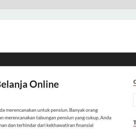
elanja Online
nda merencanakan untuk pensiun. Banyak orang
gan merencanakan tabungan pensiun yang cukup, Anda
n dan terhindar dari kekhawatiran finansial