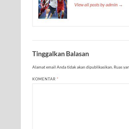
View all posts by admin →
Tinggalkan Balasan
Alamat email Anda tidak akan dipublikasikan.
Ruas yan
KOMENTAR
*