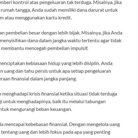
eri kontrol atas pengeluaran tak terduga. Misalnya, jika
n rumah tangga, Anda sudah memiliki dana darurat untuk
m atau menggunakan kartu kredit.
embelian besar dengan lebih bijak. Misalnya, jika Anda
menyisihkan dana dalam jangka waktu tertentu agar tidak
ga membantu mencegah pembelian impulsif.
menciptakan kebiasaan hidup yang lebih disiplin. Anda
n uang dan tahu persis untuk apa setiap pengeluaran
aan finansial dalam jangka panjang.
menghadapi krisis finansial ketika situasi tidak terduga
 untuk menghadapinya, baik itu melalui tabungan
 untuk mengurangi beban keuangan.
a mencapai kebebasan finansial. Dengan mengelola uang
 tentang uang dan lebih fokus pada apa yang penting