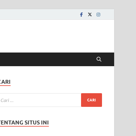
CARI
TENTANG SITUS INI