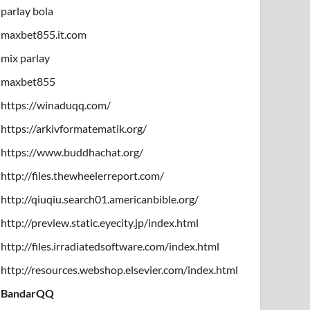
parlay bola
maxbet855.it.com
mix parlay
maxbet855
https://winaduqq.com/
https://arkivformatematik.org/
https://www.buddhachat.org/
http://files.thewheelerreport.com/
http://qiuqiu.search01.americanbible.org/
http://preview.static.eyecity.jp/index.html
http://files.irradiatedsoftware.com/index.html
http://resources.webshop.elsevier.com/index.html
BandarQQ