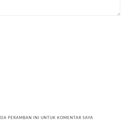
PADA PERAMBAN INI UNTUK KOMENTAR SAYA