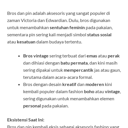
Bros dan pin adalah aksesoris yang sangat populer di
zaman Victoria dan Edwardian. Dulu, bros digunakan
untuk menambahkan
sentuhan feminin
pada pakaian,
sementara pin sering kali menjadi simbol
status sosial
atau
kesatuan
dalam budaya tertentu.
Bros vintage
sering terbuat dari
emas
atau
perak
dan dihiasi dengan
batu permata
, dan kini masih
sering dipakai untuk
mempercantik
jas atau gaun,
terutama dalam acara-acara formal.
Bros dengan desain
kreatif
dan
moderen
kini
kembali populer dalam fashion
boho
atau
vintage
,
sering digunakan untuk menambahkan elemen
personal
pada pakaian.
Eksistensi Saat Ini:
Bros dan pin kembali eksis sebagai aksesoris fashion yang