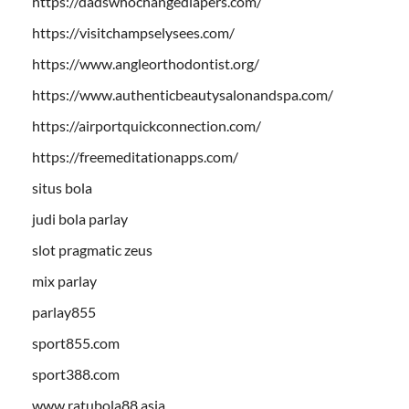
https://dadswhochangediapers.com/
https://visitchampselysees.com/
https://www.angleorthodontist.org/
https://www.authenticbeautysalonandspa.com/
https://airportquickconnection.com/
https://freemeditationapps.com/
situs bola
judi bola parlay
slot pragmatic zeus
mix parlay
parlay855
sport855.com
sport388.com
www.ratubola88.asia