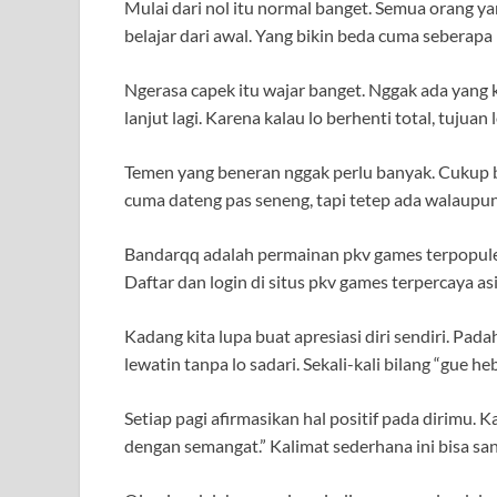
Mulai dari nol itu normal banget. Semua orang ya
belajar dari awal. Yang bikin beda cuma seberapa
Ngerasa capek itu wajar banget. Nggak ada yang kua
lanjut lagi. Karena kalau lo berhenti total, tujuan
Temen yang beneran nggak perlu banyak. Cukup be
cuma dateng pas seneng, tapi tetep ada walaupun 
Bandarqq adalah permainan pkv games terpopuler
Daftar dan login di situs pkv games terpercaya 
Kadang kita lupa buat apresiasi diri sendiri. Pad
lewatin tanpa lo sadari. Sekali-kali bilang “gue he
Setiap pagi afirmasikan hal positif pada dirimu. K
dengan semangat.” Kalimat sederhana ini bisa s