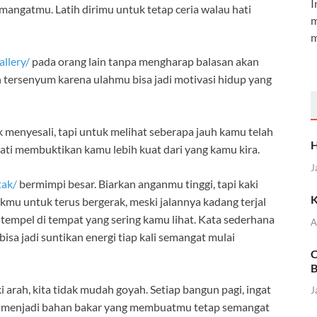
I
ngatmu. Latih dirimu untuk tetap ceria walau hati
m
m
llery/
pada orang lain tanpa mengharap balasan akan
 tersenyum karena ulahmu bisa jadi motivasi hidup yang
 menyesali, tapi untuk melihat seberapa jauh kamu telah
H
wati membuktikan kamu lebih kuat dari yang kamu kira.
J
tak/
bermimpi besar. Biarkan anganmu tinggi, tapi kaki
K
mu untuk terus bergerak, meski jalannya kadang terjal
tempel di tempat yang sering kamu lihat. Kata sederhana
A
sa jadi suntikan energi tiap kali semangat mulai
C
B
 arah, kita tidak mudah goyah. Setiap bangun pagi, ingat
J
itu menjadi bahan bakar yang membuatmu tetap semangat