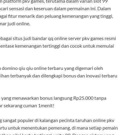
m platform pkv games, terutama dalam varian slot 99
encari sensasi dan keseruan dalam permainan ini. Dalam
gai fitur menarik dan peluang kemenangan yang tinggi,
r judi online.
ebagai situs judi bandar qq online server pkv games resmi
sentase kemenangan tertinggi dan cocok untuk memulai
domino qiu qiu online terbaru yang digemari oleh
lihan terbanyak dan dilengkapi bonus dan inovasi terbaru
ya yang menawarkan bonus langsung Rp25.000 tanpa
ftar sekarang cuman 1menit!
 sangat populer di kalangan pecinta taruhan online pkv
artu untuk menentukan pemenang, di mana setiap pemain