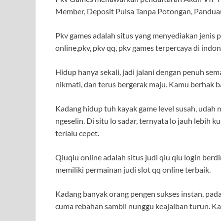
Member, Deposit Pulsa Tanpa Potongan, Pandua
Pkv games adalah situs yang menyediakan jenis pe
online,pkv, pkv qq, pkv games terpercaya di indon
Hidup hanya sekali, jadi jalani dengan penuh se
nikmati, dan terus bergerak maju. Kamu berhak ba
Kadang hidup tuh kayak game level susah, udah ma
ngeselin. Di situ lo sadar, ternyata lo jauh lebih k
terlalu cepet.
Qiuqiu online adalah situs judi qiu qiu login berd
memiliki permainan judi slot qq online terbaik.
Kadang banyak orang pengen sukses instan, padah
cuma rebahan sambil nunggu keajaiban turun. Kal