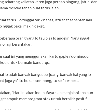
ng sekarang keliatan keren juga pernah bingung, jatuh, dan
 lama mereka tahan buat terus jalan.
t terus. Lo tinggal tarik napas, istirahat sebentar, lalu
 lo nggak bakal makin deket.
berapa orang yang lo tau bisa lo andelin. Yang nggak
lo lagi berantakan.
 saat ini yang menggunakan kartu gaple / dominoqq.
asikqq untuk bermain bandarqq.
ahal lo udah banyak banget berjuang, banyak hal yang lo
bat juga ya” itu bukan sombong, itu self-respect.
atakan, “Hari ini akan indah. Saya siap menjalani apa pun
angat ampuh memprogram otak untuk berpikir positif