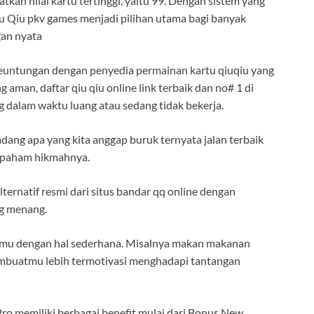
tkan nilai kartu tertinggi, yaitu 99. Dengan sistem yang
iu Qiu pkv games menjadi pilihan utama bagi banyak
gan nyata
keuntungan dengan penyedia permainan kartu qiuqiu yang
man, daftar qiu qiu online link terbaik dan no# 1 di
 dalam waktu luang atau sedang tidak bekerja.
dang apa yang kita anggap buruk ternyata jalan terbaik
an paham hikmahnya.
ternatif resmi dari situs bandar qq online dengan
g menang.
rimu dengan hal sederhana. Misalnya makan makanan
membuatmu lebih termotivasi menghadapi tantangan
 memiliki berbagai benefit mulai dari Bonus New