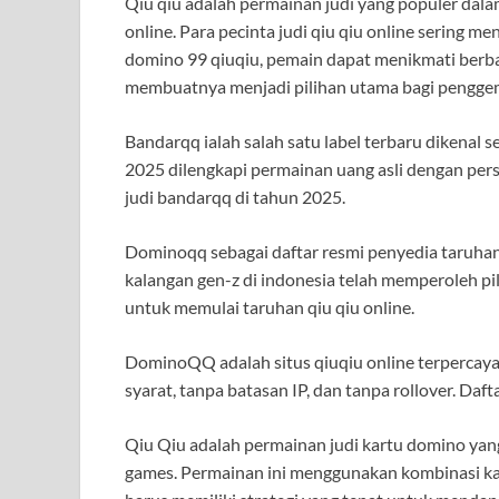
Qiu qiu adalah permainan judi yang populer dala
online. Para pecinta judi qiu qiu online sering m
domino 99 qiuqiu, pemain dapat menikmati berba
membuatnya menjadi pilihan utama bagi penggema
Bandarqq ialah salah satu label terbaru dikenal s
2025 dilengkapi permainan uang asli dengan per
judi bandarqq di tahun 2025.
Dominoqq sebagai daftar resmi penyedia taruhan 
kalangan gen-z di indonesia telah memperoleh pi
untuk memulai taruhan qiu qiu online.
DominoQQ adalah situs qiuqiu online terperca
syarat, tanpa batasan IP, dan tanpa rollover. Da
Qiu Qiu adalah permainan judi kartu domino yang
games. Permainan ini menggunakan kombinasi k