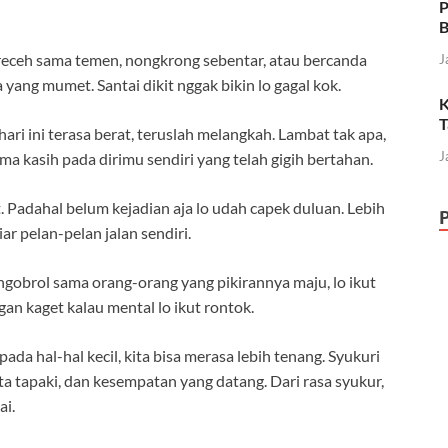
P
B
 receh sama temen, nongkrong sebentar, atau bercanda
J
a yang mumet. Santai dikit nggak bikin lo gagal kok.
K
T
hari ini terasa berat, teruslah melangkah. Lambat tak apa,
J
ma kasih pada dirimu sendiri yang telah gigih bertahan.
 Padahal belum kejadian aja lo udah capek duluan. Lebih
iar pelan-pelan jalan sendiri.
ngobrol sama orang-orang yang pikirannya maju, lo ikut
ngan kaget kalau mental lo ikut rontok.
da hal-hal kecil, kita bisa merasa lebih tenang. Syukuri
ita tapaki, dan kesempatan yang datang. Dari rasa syukur,
ai.