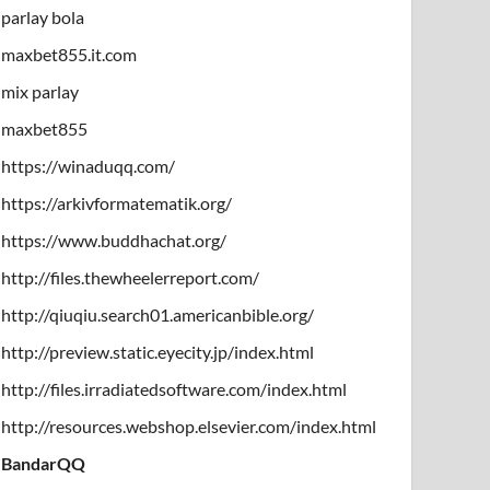
parlay bola
maxbet855.it.com
mix parlay
maxbet855
https://winaduqq.com/
https://arkivformatematik.org/
https://www.buddhachat.org/
http://files.thewheelerreport.com/
http://qiuqiu.search01.americanbible.org/
http://preview.static.eyecity.jp/index.html
http://files.irradiatedsoftware.com/index.html
http://resources.webshop.elsevier.com/index.html
BandarQQ