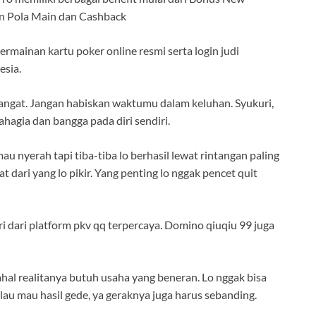
n Pola Main dan Cashback
rmainan kartu poker online resmi serta login judi
esia.
mangat. Jangan habiskan waktumu dalam keluhan. Syukuri,
hagia dan bangga pada diri sendiri.
u nyerah tapi tiba-tiba lo berhasil lewat rintangan paling
uat dari yang lo pikir. Yang penting lo nggak pencet quit
iri dari platform pkv qq terpercaya. Domino qiuqiu 99 juga
al realitanya butuh usaha yang beneran. Lo nggak bisa
au mau hasil gede, ya geraknya juga harus sebanding.