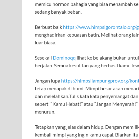
memicu hormon bahagia yang bisa menambah sema
sedang banyak beban.
Berbuat baik
https://www.himpsigorontalo.org/ga
menghadirkan kepuasan batin. Melihat orang lain
luar biasa.
Sesekali
Dominoqq
lihat ke belakang bukan untuk
berjalan. Semua kesulitan yang berhasil kamu le
Jangan lupa
https://himpsilampungprov.org/kon
tetap menapak di bumi. Mimpi besar akan menarik
dan melelahkan.Tulis kata kata penyemangat dan 
seperti “Kamu Hebat!” atau “Jangan Menyerah!” bi
menurun.
Tetapkan yang jelas dalam hidup. Dengan memiliki
kembali mimpi yang ingin kamu capai. Biarkan 