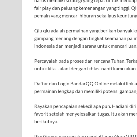
harus memiliki strategi yang tepat untuk mendapa
fair play dan peluang kemenangan yang tinggi, Q
pemain yang mencari hiburan sekaligus keuntun
Qiu qiu adalah permainan yang berikan banyak 
gampang menang dengan tingkat keamanan paling a
indonesia dan menjadi sarana untuk mencari uang
Percayalah pada proses dan rencana Tuhan. Terka
untuk kita. Jalani dengan ikhlas, nanti kamu ak
Daftar dan Login BandarQQ Online melalui link al
permainan lengkap dan memiliki potensi gampan
Rayakan pencapaian sekecil apa pun. Hadiahi di
favorit setelah menyelesaikan tugas. Itu akan 
berikutnya.
Pkv Games menawarkan pendaftaran Akun VIP Pro