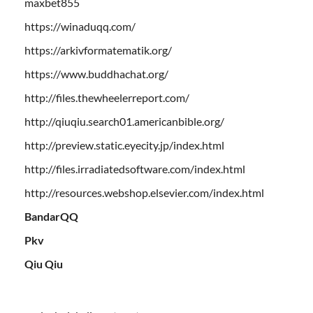
maxbet855
https://winaduqq.com/
https://arkivformatematik.org/
https://www.buddhachat.org/
http://files.thewheelerreport.com/
http://qiuqiu.search01.americanbible.org/
http://preview.static.eyecity.jp/index.html
http://files.irradiatedsoftware.com/index.html
http://resources.webshop.elsevier.com/index.html
BandarQQ
Pkv
Qiu Qiu