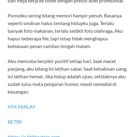
dari meja kerja ke toilet dengan presisi atlet profesional.
Ponselku sering bilang memori hampir penuh. Rasanya
seperti sindiran halus tentang hidupku juga. Terlalu
banyak foto makanan, terlalu sedikit foto olahraga. Aku
hapus beberapa file, tapi tetap tidak menghapus
kebiasaan pesan camilan tengah malam.
Aku mencoba berpikir positif setiap hari. Saat macet
panjang, aku bilang ini latihan sabar. Saat kehabisan uang,
ini latihan hemat. Jika hidup adalah ujian, setidaknya aku
sudah lulus mata pelajaran humor, meski remedial di
keuangan.
MIX PARLAY
BET88
https://x.bbtheatres.com