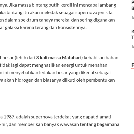
P
ya. Jika massa bintang putih kerdil ini mencapai ambang
B
aka bintang itu akan meledak sebagai supernova jenis Ia.
J
ogen dalam spektrum cahaya mereka, dan sering digunakan
r galaksi karena terang dan konsistennya.
K
T
J
 besar (lebih dari
8 kali massa Matahari
) kehabisan bahan
t tidak lagi dapat menghasilkan energi untuk menahan
dan ini menyebabkan ledakan besar yang dikenal sebagai
kaya akan hidrogen dan biasanya diikuti oleh pembentukan
da 1987, adalah supernova terdekat yang dapat diamati
rakhir, dan memberikan banyak wawasan tentang bagaimana