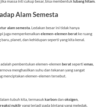
 jika massa inti cukup besar, bisa membentuk
lubang hitam
.
hadap Alam Semesta
ktur alam semesta
. Ledakan besar ini tidak hanya
api juga memperkenalkan
elemen-elemen berat
ke ruang
aru, planet, dan kehidupan seperti yang kita kenal.
va adalah pembentukan elemen-elemen
berat
seperti
emas
,
supernova menghasilkan suhu dan tekanan yang sangat
ang menciptakan elemen-elemen tersebut.
dalam tubuh kita, termasuk
karbon
dan
oksigen
,
reaksi nuklir
yang terjadi pada bintang yang meledak.