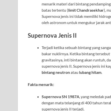
menarik materi dari bintang pendampingn
batas tertentu (
limit Chandrasekhar
), m
Supernova jenis ini tidak memiliki hidr
oleh astronom untuk mengukur jarak anta
Supernova Jenis II
Terjadi ketika sebuah bintang yang sangat
bakar nuklirnya. Ketika bintang tersebu
gravitasinya, inti bintang akan runtuh, 
supernova jenis II. Supernova jenis ini 
bintang neutron
atau
lubang hitam
.
Fakta menarik:
Supernova SN 1987A
, yang meledak pa
dengan mata telanjang di 400 tahun te
supernova jenis II terjadi.