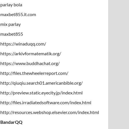
parlay bola
maxbet855.it.com
mix parlay
maxbet855
https://winaduqq.com/
https://arkivformatematik.org/
https://www.buddhachat.org/
http://files.thewheelerreport.com/
http://qiuqiu.search01.americanbible.org/
http://preview.static.eyecity.jp/index.html
http://files.irradiatedsoftware.com/index.html
http://resources.webshop.elsevier.com/index.html
BandarQQ