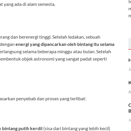
I
 yang ada di alam semesta.
m
m
ang dan berenergi tinggi. Setelah ledakan, sebuah
a dengan
energi yang dipancarkan oleh bintang itu selama
berlangsung selama beberapa minggu atau bulan. Setelah
 membentuk objek astronomi yang sangat padat seperti
H
J
K
A
asarkan penyebab dan proses yang terlibat:
C
B
J
ah
bintang putih kerdil
(sisa dari bintang yang lebih kecil)