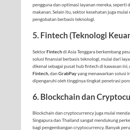
pengguna dan optimasi layanan mereka, seperti 
makanan. Selain itu, sektor kesehatan juga mulai
pengobatan berbasis teknologi.
5.
Fintech (Teknologi Keua
Sektor
Fintech
di Asia Tenggara berkembang pes
solusi finansial berbasis teknologi, mulai dari la
dikenal sebagai pusat hub fintech di kawasan ini
Fintech
, dan
GrabPay
yang menawarkan solusi ino
dipengaruhi oleh tingginya tingkat penetrasi pon
6.
Blockchain dan Cryptoc
Blockchain dan cryptocurrency juga mulai mendap
Singapura dan Thailand sangat mendukung perke
bagi pengembangan cryptocurrency. Banyak peru