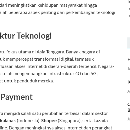
I
 dari meningkatkan kehidupan masyarakat hingga
m
lah beberapa aspek penting dari perkembangan teknologi
m
uktur Teknologi
satu fokus utama di Asia Tenggara. Banyak negara di
uk mempercepat transformasi digital, termasuk
H
luasan akses internet di daerah-daerah terpencil. Negara-
J
ia telah mengembangkan infrastruktur 4G dan 5G,
net untuk penduduk mereka.
K
A
l Payment
C
B
 menjadi salah satu perubahan terbesar dalam sektor
J
kalapak
(Indonesia),
Shopee
(Singapura), serta
Lazada
nline. Dengan meningkatnya akses internet dan perangkat