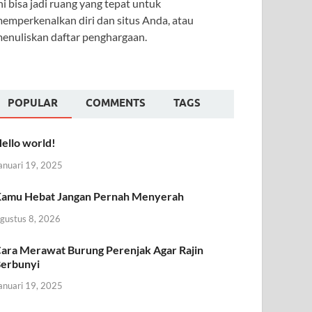
ni bisa jadi ruang yang tepat untuk
emperkenalkan diri dan situs Anda, atau
enuliskan daftar penghargaan.
POPULAR
COMMENTS
TAGS
ello world!
anuari 19, 2025
amu Hebat Jangan Pernah Menyerah
gustus 8, 2026
ara Merawat Burung Perenjak Agar Rajin
erbunyi
anuari 19, 2025