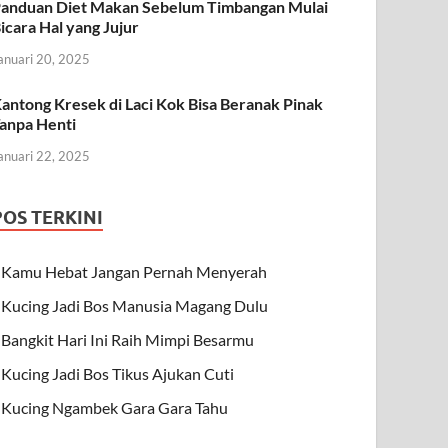
anduan Diet Makan Sebelum Timbangan Mulai
icara Hal yang Jujur
anuari 20, 2025
antong Kresek di Laci Kok Bisa Beranak Pinak
anpa Henti
anuari 22, 2025
POS TERKINI
Kamu Hebat Jangan Pernah Menyerah
Kucing Jadi Bos Manusia Magang Dulu
Bangkit Hari Ini Raih Mimpi Besarmu
Kucing Jadi Bos Tikus Ajukan Cuti
Kucing Ngambek Gara Gara Tahu