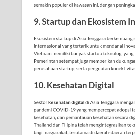
semakin populer di kawasan ini, dengan peningkat
9.
Startup dan Ekosistem I
Ekosistem startup di Asia Tenggara berkembang 
internasional yang tertarik untuk mendanai inova
Vietnam memiliki banyak startup teknologi yang i
Pemerintah setempat juga memberikan dukunga
perusahaan startup, serta penguatan konektivit
10.
Kesehatan Digital
Sektor
kesehatan digital
di Asia Tenggara menga
pandemi COVID-19 yang mempercepat adopsi te
kesehatan, dan pemantauan kesehatan secara digit
Thailand dan Filipina telah mengintegrasikan t
bagi masyarakat, terutama di daerah-daerah terpe