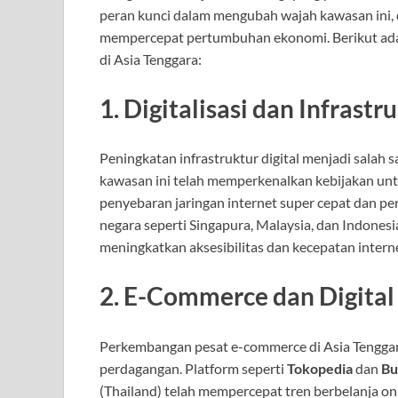
peran kunci dalam mengubah wajah kawasan ini,
mempercepat pertumbuhan ekonomi. Berikut ada
di Asia Tenggara:
1.
Digitalisasi dan Infrastr
Peningkatan infrastruktur digital menjadi salah 
kawasan ini telah memperkenalkan kebijakan unt
penyebaran jaringan internet super cepat dan per
negara seperti Singapura, Malaysia, dan Indones
meningkatkan aksesibilitas dan kecepatan inter
2.
E-Commerce dan Digita
Perkembangan pesat e-commerce di Asia Tenggara
perdagangan. Platform seperti
Tokopedia
dan
Bu
(Thailand) telah mempercepat tren berbelanja o