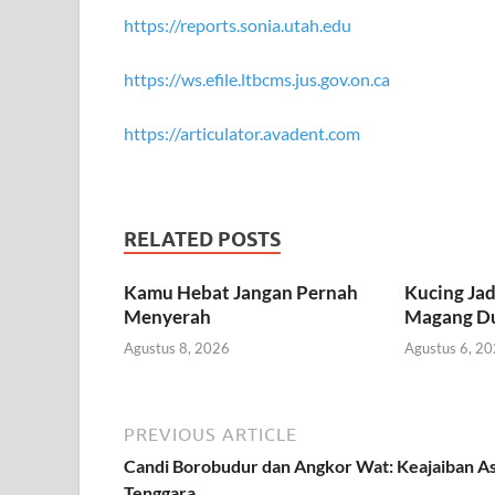
https://reports.sonia.utah.edu
https://ws.efile.ltbcms.jus.gov.on.ca
https://articulator.avadent.com
RELATED POSTS
Kamu Hebat Jangan Pernah
Kucing Jad
Menyerah
Magang D
Agustus 8, 2026
Agustus 6, 2
PREVIOUS ARTICLE
Candi Borobudur dan Angkor Wat: Keajaiban As
Tenggara