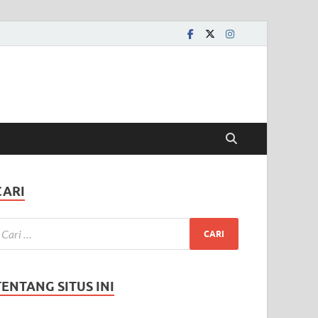
CARI
TENTANG SITUS INI