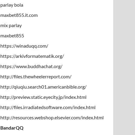
parlay bola
maxbet855.it.com
mix parlay
maxbet855
https://winaduqq.com/
https://arkivformatematik.org/
https://www.buddhachat.org/
http://files.thewheelerreport.com/
http://qiuqiu.search01.americanbible.org/
http://preview.static.eyecity.jp/index.html
http://files.irradiatedsoftware.com/index.html
http://resources.webshop.elsevier.com/index.html
BandarQQ