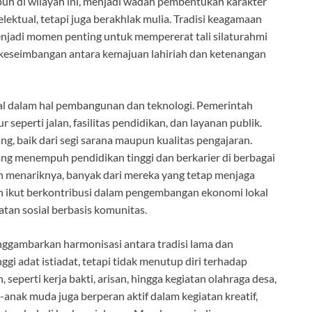
uh di wilayah ini, menjadi wadah pembentukan karakter
lektual, tetapi juga berakhlak mulia. Tradisi keagamaan
jadi momen penting untuk mempererat tali silaturahmi
 keseimbangan antara kemajuan lahiriah dan ketenangan
al dalam hal pembangunan dan teknologi. Pemerintah
seperti jalan, fasilitas pendidikan, dan layanan publik.
g, baik dari segi sarana maupun kualitas pengajaran.
ng menempuh pendidikan tinggi dan berkarier di berbagai
n menariknya, banyak dari mereka yang tetap menjaga
 ikut berkontribusi dalam pengembangan ekonomi lokal
atan sosial berbasis komunitas.
nggambarkan harmonisasi antara tradisi lama dan
i adat istiadat, tetapi tidak menutup diri terhadap
seperti kerja bakti, arisan, hingga kegiatan olahraga desa,
anak muda juga berperan aktif dalam kegiatan kreatif,