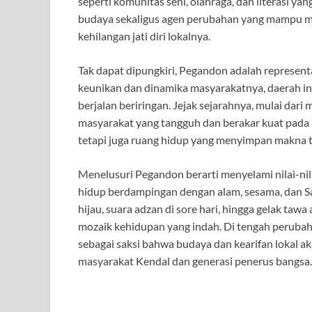
seperti komunitas seni, olahraga, dan literasi y
budaya sekaligus agen perubahan yang mampu m
kehilangan jati diri lokalnya.
Tak dapat dipungkiri, Pegandon adalah represent
keunikan dan dinamika masyarakatnya, daerah in
berjalan beriringan. Jejak sejarahnya, mulai dari
masyarakat yang tangguh dan berakar kuat pada n
tetapi juga ruang hidup yang menyimpan makna 
Menelusuri Pegandon berarti menyelami nilai-n
hidup berdampingan dengan alam, sesama, dan S
hijau, suara adzan di sore hari, hingga gelak taw
mozaik kehidupan yang indah. Di tengah perubah
sebagai saksi bahwa budaya dan kearifan lokal ak
masyarakat Kendal dan generasi penerus bangsa.