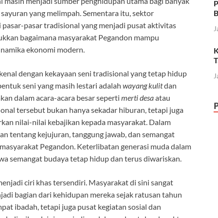
h ini masih menjadi sumber penghidupan utama bagi banyak
P
n sayuran yang melimpah. Sementara itu, sektor
B
pasar-pasar tradisional yang menjadi pusat aktivitas
J
njukkan bagaimana masyarakat Pegandon mampu
dinamika ekonomi modern.
K
T
kenal dengan kekayaan seni tradisional yang tetap hidup
J
entuk seni yang masih lestari adalah
wayang kulit
dan
akan dalam acara-acara besar seperti
merti desa
atau
sional tersebut bukan hanya sekadar hiburan, tetapi juga
kan nilai-nilai kebajikan kepada masyarakat. Dalam
san tentang kejujuran, tanggung jawab, dan semangat
masyarakat Pegandon. Keterlibatan generasi muda dalam
hwa semangat budaya tetap hidup dan terus diwariskan.
enjadi ciri khas tersendiri. Masyarakat di sini sangat
enjadi bagian dari kehidupan mereka sejak ratusan tahun
pat ibadah, tetapi juga pusat kegiatan sosial dan