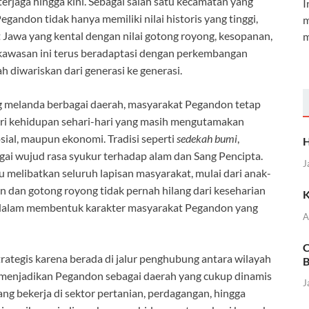
erjaga hingga kini. Sebagai salah satu kecamatan yang
I
gandon tidak hanya memiliki nilai historis yang tinggi,
m
 Jawa yang kental dengan nilai gotong royong, kesopanan,
m
 kawasan ini terus beradaptasi dengan perkembangan
 diwariskan dari generasi ke generasi.
g melanda berbagai daerah, masyarakat Pegandon tetap
 dari kehidupan sehari-hari yang masih mengutamakan
ial, maupun ekonomi. Tradisi seperti
sedekah bumi
,
H
gai wujud rasa syukur terhadap alam dan Sang Pencipta.
J
alu melibatkan seluruh lapisan masyarakat, mulai dari anak-
n dan gotong royong tidak pernah hilang dari keseharian
K
uat dalam membentuk karakter masyarakat Pegandon yang
A
C
trategis karena berada di jalur penghubung antara wilayah
B
i menjadikan Pegandon sebagai daerah yang cukup dinamis
J
ng bekerja di sektor pertanian, perdagangan, hingga