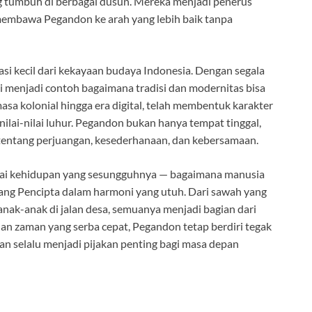
ang tumbuh di berbagai dusun. Mereka menjadi penerus
embawa Pegandon ke arah yang lebih baik tanpa
asi kecil dari kekayaan budaya Indonesia. Dengan segala
i menjadi contoh bagaimana tradisi dan modernitas bisa
 masa kolonial hingga era digital, telah membentuk karakter
ilai-nilai luhur. Pegandon bukan hanya tempat tinggal,
tentang perjuangan, kesederhanaan, dan kebersamaan.
ilai kehidupan yang sesungguhnya — bagaimana manusia
ang Pencipta dalam harmoni yang utuh. Dari sawah yang
a anak-anak di jalan desa, semuanya menjadi bagian dari
an zaman yang serba cepat, Pegandon tetap berdiri tegak
an selalu menjadi pijakan penting bagi masa depan