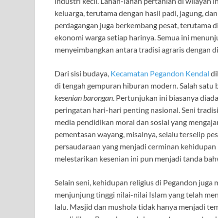
industri kecil. Lahan-lahan pertanian di wilaya
keluarga, terutama dengan hasil padi, jagung, da
perdagangan juga berkembang pesat, terutama di 
ekonomi warga setiap harinya. Semua ini menu
menyeimbangkan antara tradisi agraris dengan 
Dari sisi budaya,
Kecamatan Pegandon Kendal
di
di tengah gempuran hiburan modern. Salah satu b
kesenian barongan
. Pertunjukan ini biasanya diad
peringatan hari-hari penting nasional. Seni tradi
media pendidikan moral dan sosial yang mengajar
pementasan wayang, misalnya, selalu terselip pe
persaudaraan yang menjadi cerminan kehidupan 
melestarikan kesenian ini pun menjadi tanda ba
Selain seni, kehidupan religius di Pegandon juga m
menjunjung tinggi nilai-nilai Islam yang telah m
lalu. Masjid dan mushola tidak hanya menjadi tem