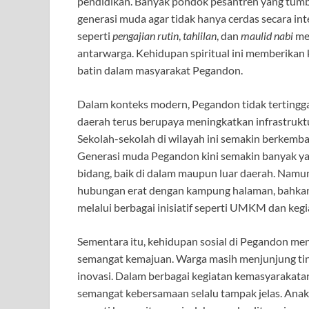
pendidikan. Banyak pondok pesantren yang tumb
generasi muda agar tidak hanya cerdas secara inte
seperti
pengajian rutin
,
tahlilan
, dan
maulid nabi
men
antarwarga. Kehidupan spiritual ini memberikan
batin dalam masyarakat Pegandon.
Dalam konteks modern, Pegandon tidak tertingg
daerah terus berupaya meningkatkan infrastruktur 
Sekolah-sekolah di wilayah ini semakin berkemban
Generasi muda Pegandon kini semakin banyak ya
bidang, baik di dalam maupun luar daerah. Namu
hubungan erat dengan kampung halaman, bahkan
melalui berbagai inisiatif seperti UMKM dan kegi
Sementara itu, kehidupan sosial di Pegandon me
semangat kemajuan. Warga masih menjunjung tingg
inovasi. Dalam berbagai kegiatan kemasyarakatan, 
semangat kebersamaan selalu tampak jelas. Anak-